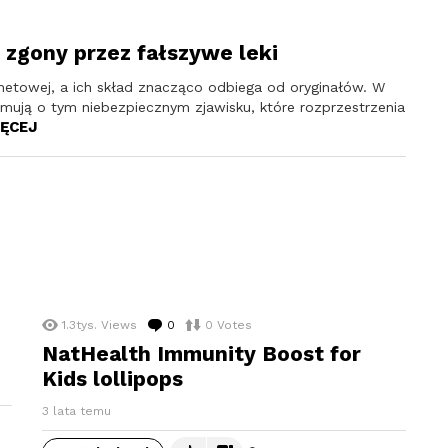
e zgony przez fałszywe leki
rnetowej, a ich skład znacząco odbiega od oryginałów. W
rmują o tym niebezpiecznym zjawisku, które rozprzestrzenia
ĘCEJ
1.3tys.
Views
0
komentarzy
0
Votes
NatHealth Immunity Boost for
Kids lollipops
3 lata temu