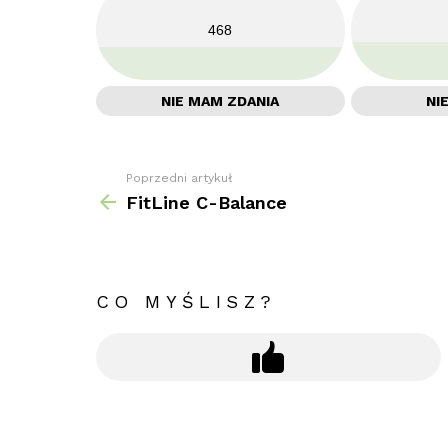
468
NIE MAM ZDANIA
NI
Poprzedni artykuł
Zobacz
więcej
FitLine C-Balance
CO MYŚLISZ?