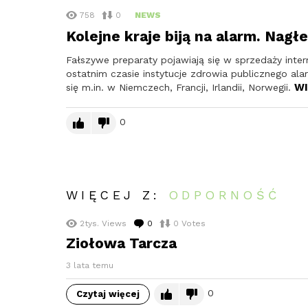
758
0
NEWS
Kolejne kraje biją na alarm. Nagł
Fałszywe preparaty pojawiają się w sprzedaży inte
ostatnim czasie instytucje zdrowia publicznego ala
WI
się m.in. w Niemczech, Francji, Irlandii, Norwegii.
0
WIĘCEJ Z:
ODPORNOŚĆ
2tys.
Views
0
komentarzy
0
Votes
Ziołowa Tarcza
3 lata temu
0
Czytaj więcej