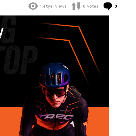
komenta
1.4tys.
Views
0
Votes
0