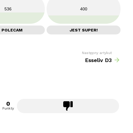
536
400
E POLECAM
JEST SUPER!
Następny artykuł
Esseliv D3
0
Punkty