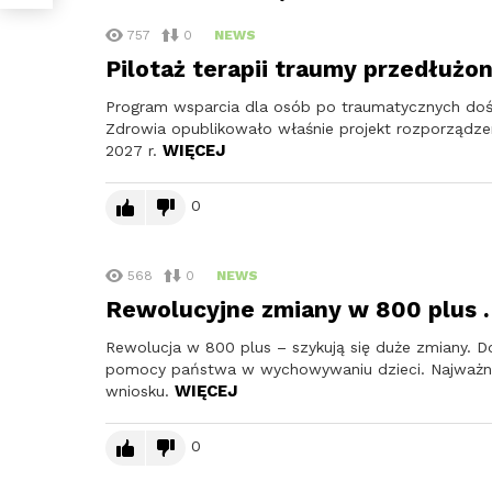
757
0
NEWS
Pilotaż terapii traumy przedłużo
Program wsparcia dla osób po traumatycznych doś
Zdrowia opublikowało właśnie projekt rozporządzen
WIĘCEJ
2027 r.
0
568
0
NEWS
Rewolucyjne zmiany w 800 plus .
Rewolucja w 800 plus – szykują się duże zmiany. Do 
pomocy państwa w wychowywaniu dzieci. Najważnie
WIĘCEJ
wniosku.
0