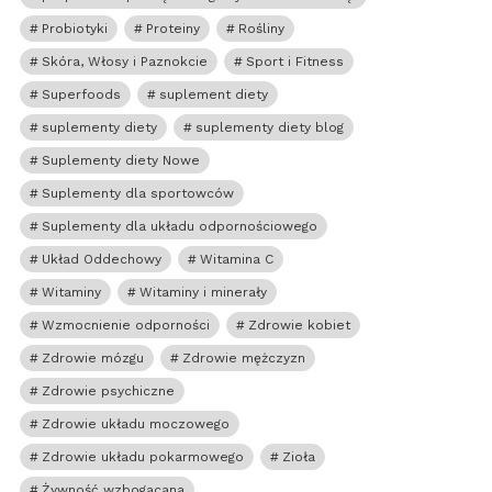
Probiotyki
Proteiny
Rośliny
Skóra, Włosy i Paznokcie
Sport i Fitness
Superfoods
suplement diety
suplementy diety
suplementy diety blog
Suplementy diety Nowe
Suplementy dla sportowców
Suplementy dla układu odpornościowego
Układ Oddechowy
Witamina C
Witaminy
Witaminy i minerały
Wzmocnienie odporności
Zdrowie kobiet
Zdrowie mózgu
Zdrowie mężczyzn
Zdrowie psychiczne
Zdrowie układu moczowego
Zdrowie układu pokarmowego
Zioła
Żywność wzbogacana