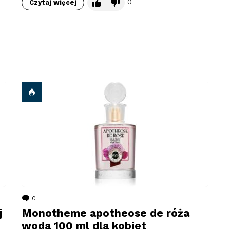
0
Czytaj więcej
0
komentarzy
j
Monotheme apotheose de róża
woda 100 ml dla kobiet