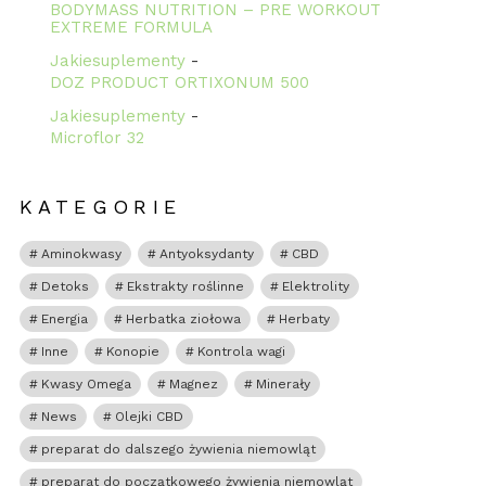
BODYMASS NUTRITION – PRE WORKOUT
rzy
EXTREME FORMULA
Jakiesuplementy
-
DOZ PRODUCT ORTIXONUM 500
Jakiesuplementy
-
Microflor 32
KATEGORIE
Aminokwasy
Antyoksydanty
CBD
Detoks
Ekstrakty roślinne
Elektrolity
Energia
Herbatka ziołowa
Herbaty
Inne
Konopie
Kontrola wagi
Kwasy Omega
Magnez
Minerały
News
Olejki CBD
preparat do dalszego żywienia niemowląt
preparat do początkowego żywienia niemowląt