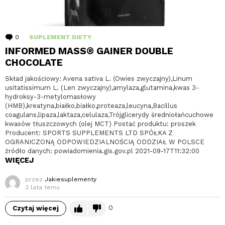
0
komentarzy
SUPLEMENT DIETY
INFORMED MASS® GAINER DOUBLE
CHOCOLATE
Skład jakościowy: Avena sativa L. (Owies zwyczajny),Linum
usitatissimum L. (Len zwyczajny),amylaza,glutamina,kwas 3-
hydroksy-3-metylomasłowy
(HMB),kreatyna,białko,białko,proteaza,leucyna,Bacillus
coagulans,lipaza,laktaza,celulaza,Trójglicerydy średniołańcuchowe
kwasów tłuszczowych (olej MCT) Postać produktu: proszek
Producent: SPORTS SUPPLEMENTS LTD SPÓŁKA Z
OGRANICZONĄ ODPOWIEDZIALNOŚCIĄ ODDZIAŁ W POLSCE
źródło danych: powiadomienia.gis.gov.pl 2021-09-17T11:32:00
WIĘCEJ
przez
Jakiesuplementy
3 lata temu
0
Czytaj więcej