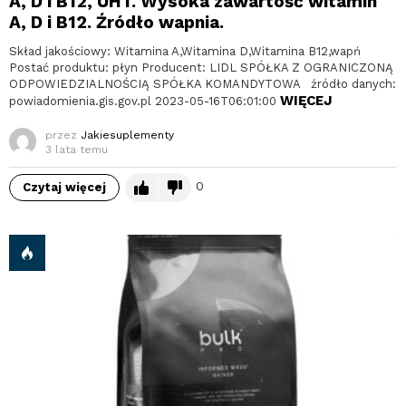
A, D i B12, UHT. Wysoka zawartość witamin
A, D i B12. Źródło wapnia.
Skład jakościowy: Witamina A,Witamina D,Witamina B12,wapń
Postać produktu: płyn Producent: LIDL SPÓŁKA Z OGRANICZONĄ
ODPOWIEDZIALNOŚCIĄ SPÓŁKA KOMANDYTOWA źródło danych:
WIĘCEJ
powiadomienia.gis.gov.pl 2023-05-16T06:01:00
przez
Jakiesuplementy
3 lata temu
0
Czytaj więcej