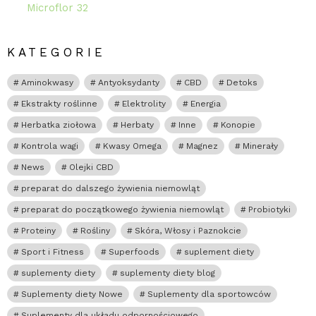
Microflor 32
KATEGORIE
Aminokwasy
Antyoksydanty
CBD
Detoks
Ekstrakty roślinne
Elektrolity
Energia
Herbatka ziołowa
Herbaty
Inne
Konopie
Kontrola wagi
Kwasy Omega
Magnez
Minerały
News
Olejki CBD
preparat do dalszego żywienia niemowląt
preparat do początkowego żywienia niemowląt
Probiotyki
Proteiny
Rośliny
Skóra, Włosy i Paznokcie
Sport i Fitness
Superfoods
suplement diety
suplementy diety
suplementy diety blog
Suplementy diety Nowe
Suplementy dla sportowców
Suplementy dla układu odpornościowego