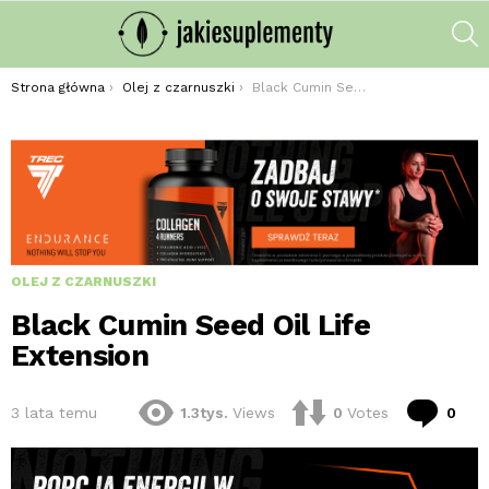
S
Jesteś tutaj:
Strona główna
Olej z czarnuszki
Black Cumin Seed Oil Life Extension
OLEJ Z CZARNUSZKI
Black Cumin Seed Oil Life
Extension
kom
3 lata temu
1.3tys.
Views
0
Votes
0