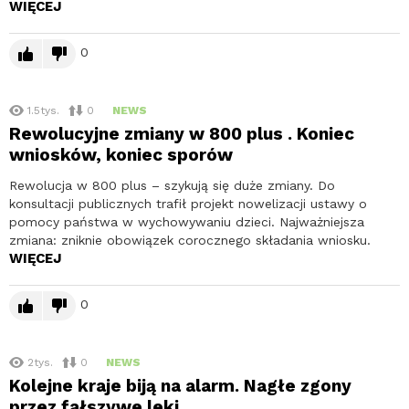
WIĘCEJ
0
1.5tys.
0
NEWS
Rewolucyjne zmiany w 800 plus . Koniec
wniosków, koniec sporów
Rewolucja w 800 plus – szykują się duże zmiany. Do
konsultacji publicznych trafił projekt nowelizacji ustawy o
pomocy państwa w wychowywaniu dzieci. Najważniejsza
zmiana: zniknie obowiązek corocznego składania wniosku.
WIĘCEJ
0
2tys.
0
NEWS
Kolejne kraje biją na alarm. Nagłe zgony
przez fałszywe leki