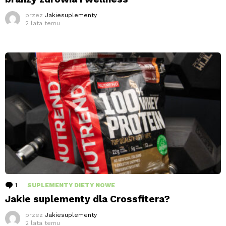
przez
Jakiesuplementy
2 lata temu
1
komentarz
SUPLEMENTY DIETY NOWE
Jakie suplementy dla Crossfitera?
przez
Jakiesuplementy
2 lata temu