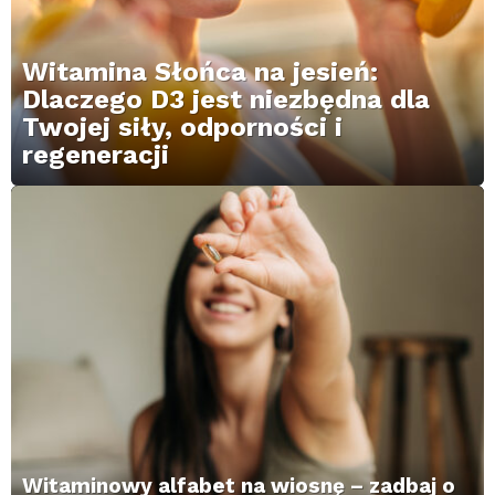
Witamina Słońca na jesień:
Dlaczego D3 jest niezbędna dla
Twojej siły, odporności i
regeneracji
Witaminowy alfabet na wiosnę – zadbaj o