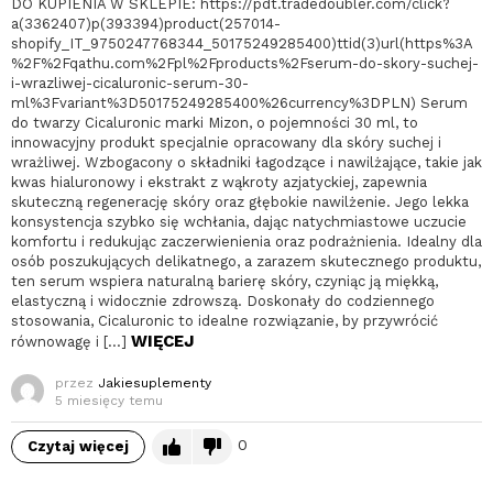
DO KUPIENIA W SKLEPIE: https://pdt.tradedoubler.com/click?
a(3362407)p(393394)product(257014-
shopify_IT_9750247768344_50175249285400)ttid(3)url(https%3A
%2F%2Fqathu.com%2Fpl%2Fproducts%2Fserum-do-skory-suchej-
i-wrazliwej-cicaluronic-serum-30-
ml%3Fvariant%3D50175249285400%26currency%3DPLN) Serum
do twarzy Cicaluronic marki Mizon, o pojemności 30 ml, to
innowacyjny produkt specjalnie opracowany dla skóry suchej i
wrażliwej. Wzbogacony o składniki łagodzące i nawilżające, takie jak
kwas hialuronowy i ekstrakt z wąkroty azjatyckiej, zapewnia
skuteczną regenerację skóry oraz głębokie nawilżenie. Jego lekka
konsystencja szybko się wchłania, dając natychmiastowe uczucie
komfortu i redukując zaczerwienienia oraz podrażnienia. Idealny dla
osób poszukujących delikatnego, a zarazem skutecznego produktu,
ten serum wspiera naturalną barierę skóry, czyniąc ją miękką,
elastyczną i widocznie zdrowszą. Doskonały do codziennego
stosowania, Cicaluronic to idealne rozwiązanie, by przywrócić
WIĘCEJ
równowagę i […]
przez
Jakiesuplementy
5 miesięcy temu
0
Czytaj więcej