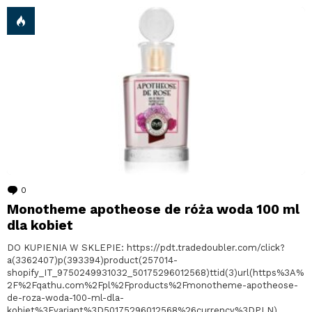
0
komentarzy
Monotheme apotheose de róża woda 100 ml
dla kobiet
DO KUPIENIA W SKLEPIE: https://pdt.tradedoubler.com/click?
a(3362407)p(393394)product(257014-
shopify_IT_9750249931032_50175296012568)ttid(3)url(https%3A%
2F%2Fqathu.com%2Fpl%2Fproducts%2Fmonotheme-apotheose-
de-roza-woda-100-ml-dla-
kobiet%3Fvariant%3D50175296012568%26currency%3DPLN)