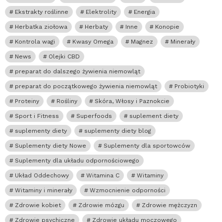
Ekstrakty roślinne
Elektrolity
Energia
Herbatka ziołowa
Herbaty
Inne
Konopie
Kontrola wagi
Kwasy Omega
Magnez
Minerały
News
Olejki CBD
preparat do dalszego żywienia niemowląt
preparat do początkowego żywienia niemowląt
Probiotyki
Proteiny
Rośliny
Skóra, Włosy i Paznokcie
Sport i Fitness
Superfoods
suplement diety
suplementy diety
suplementy diety blog
Suplementy diety Nowe
Suplementy dla sportowców
Suplementy dla układu odpornościowego
Układ Oddechowy
Witamina C
Witaminy
Witaminy i minerały
Wzmocnienie odporności
Zdrowie kobiet
Zdrowie mózgu
Zdrowie mężczyzn
Zdrowie psychiczne
Zdrowie układu moczowego