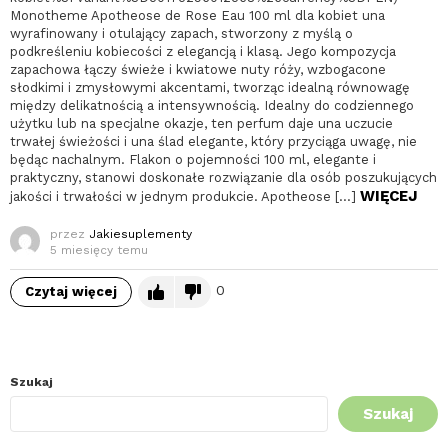
Monotheme Apotheose de Rose Eau 100 ml dla kobiet una
wyrafinowany i otulający zapach, stworzony z myślą o
podkreśleniu kobiecości z elegancją i klasą. Jego kompozycja
zapachowa łączy świeże i kwiatowe nuty róży, wzbogacone
słodkimi i zmysłowymi akcentami, tworząc idealną równowagę
między delikatnością a intensywnością. Idealny do codziennego
użytku lub na specjalne okazje, ten perfum daje una uczucie
trwałej świeżości i una ślad elegante, który przyciąga uwagę, nie
będąc nachalnym. Flakon o pojemności 100 ml, elegante i
praktyczny, stanowi doskonałe rozwiązanie dla osób poszukujących
WIĘCEJ
jakości i trwałości w jednym produkcie. Apotheose […]
przez
Jakiesuplementy
5 miesięcy temu
0
Czytaj więcej
Szukaj
Szukaj