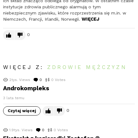
ich skład znacząco odbiega od oryginałów. W ostatnim czasie
instytucje zdrowia publicznego alarmują o tym
niebezpiecznym zjawisku, które rozprzestrzenia się m.in. w
WIĘCEJ
Niemczech, Francji, Irlandii, Norwegii.
0
WIĘCEJ Z:
ZDROWIE MĘŻCZYZN
2tys.
Views
0
komentarzy
0
Votes
Androkompleks
3 lata temu
0
Czytaj więcej
1.9tys.
Views
0
komentarzy
0
Votes