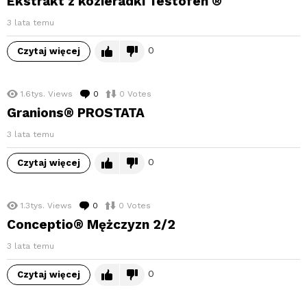
Ekstrakt z kozieradki Testofen ®
3 lata temu
0
Czytaj więcej
1.6tys.
Views
0
komentarzy
0
Votes
Granions® PROSTATA
3 lata temu
0
Czytaj więcej
1.3tys.
Views
0
komentarzy
0
Votes
Conceptio® Mężczyzn 2/2
3 lata temu
0
Czytaj więcej