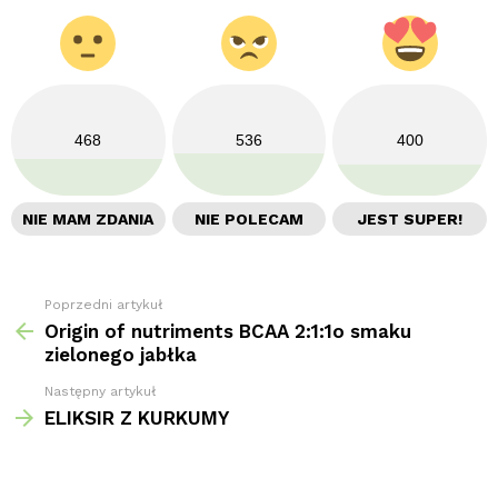
468
536
400
NIE MAM ZDANIA
NIE POLECAM
JEST SUPER!
Poprzedni artykuł
Zobacz
więcej
Origin of nutriments BCAA 2:1:1o smaku
zielonego jabłka
Następny artykuł
ELIKSIR Z KURKUMY