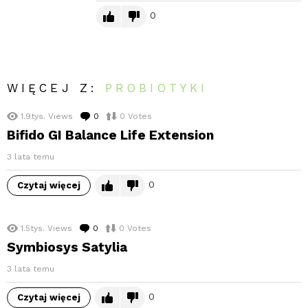
0
WIĘCEJ Z:
PROBIOTYKI
1.9tys.
Views
0
komentarzy
0
Votes
Bifido GI Balance Life Extension
3 lata temu
0
Czytaj więcej
1.5tys.
Views
0
komentarzy
0
Votes
Symbiosys Satylia
3 lata temu
0
Czytaj więcej