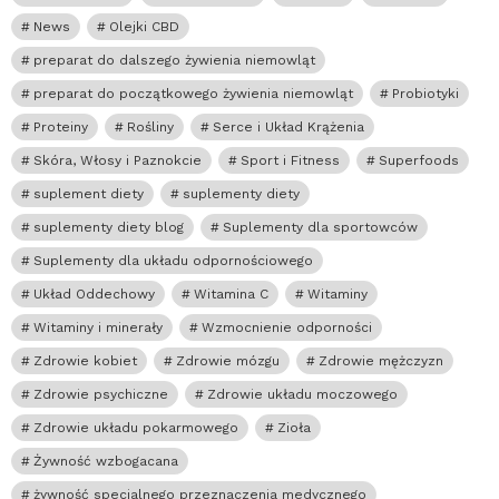
News
Olejki CBD
preparat do dalszego żywienia niemowląt
preparat do początkowego żywienia niemowląt
Probiotyki
Proteiny
Rośliny
Serce i Układ Krążenia
Skóra, Włosy i Paznokcie
Sport i Fitness
Superfoods
suplement diety
suplementy diety
suplementy diety blog
Suplementy dla sportowców
Suplementy dla układu odpornościowego
Układ Oddechowy
Witamina C
Witaminy
Witaminy i minerały
Wzmocnienie odporności
Zdrowie kobiet
Zdrowie mózgu
Zdrowie mężczyzn
Zdrowie psychiczne
Zdrowie układu moczowego
Zdrowie układu pokarmowego
Zioła
Żywność wzbogacana
żywność specjalnego przeznaczenia medycznego