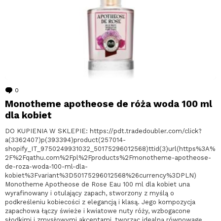
0
komentarzy
Monotheme apotheose de róża woda 100 ml
dla kobiet
DO KUPIENIA W SKLEPIE: https://pdt.tradedoubler.com/click?
a(3362407)p(393394)product(257014-
shopify_IT_9750249931032_50175296012568)ttid(3)url(https%3A%
2F%2Fqathu.com%2Fpl%2Fproducts%2Fmonotheme-apotheose-
de-roza-woda-100-ml-dla-
kobiet%3Fvariant%3D50175296012568%26currency%3DPLN)
Monotheme Apotheose de Rose Eau 100 ml dla kobiet una
wyrafinowany i otulający zapach, stworzony z myślą o
podkreśleniu kobiecości z elegancją i klasą. Jego kompozycja
zapachowa łączy świeże i kwiatowe nuty róży, wzbogacone
słodkimi i zmysłowymi akcentami, tworząc idealną równowagę