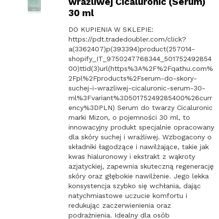
wrażliwej Cicaluronic (Serum)
30 ml
DO KUPIENIA W SKLEPIE:
https://pdt.tradedoubler.com/click?
a(3362407)p(393394)product(257014-
shopify_IT_9750247768344_501752492854
00)ttid(3)url(https%3A%2F%2Fqathu.com%
2Fpl%2Fproducts%2Fserum-do-skory-
suchej-i-wrazliwej-cicaluronic-serum-30-
ml%3Fvariant%3D50175249285400%26curr
ency%3DPLN) Serum do twarzy Cicaluronic
marki Mizon, o pojemności 30 ml, to
innowacyjny produkt specjalnie opracowany
dla skóry suchej i wrażliwej. Wzbogacony o
składniki łagodzące i nawilżające, takie jak
kwas hialuronowy i ekstrakt z wąkroty
azjatyckiej, zapewnia skuteczną regenerację
skóry oraz głębokie nawilżenie. Jego lekka
konsystencja szybko się wchłania, dając
natychmiastowe uczucie komfortu i
redukując zaczerwienienia oraz
podrażnienia. Idealny dla osób