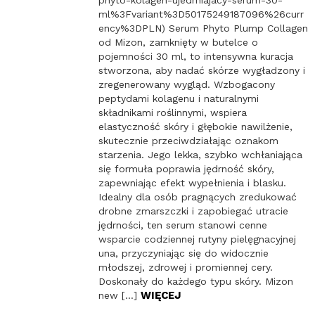
phyto-kolagen-ujedrniajacy-serum-30-
ml%3Fvariant%3D50175249187096%26curr
ency%3DPLN) Serum Phyto Plump Collagen
od Mizon, zamknięty w butelce o
pojemności 30 ml, to intensywna kuracja
stworzona, aby nadać skórze wygładzony i
zregenerowany wygląd. Wzbogacony
peptydami kolagenu i naturalnymi
składnikami roślinnymi, wspiera
elastyczność skóry i głębokie nawilżenie,
skutecznie przeciwdziałając oznakom
starzenia. Jego lekka, szybko wchłaniająca
się formuła poprawia jędrność skóry,
zapewniając efekt wypełnienia i blasku.
Idealny dla osób pragnących zredukować
drobne zmarszczki i zapobiegać utracie
jędrności, ten serum stanowi cenne
wsparcie codziennej rutyny pielęgnacyjnej
una, przyczyniając się do widocznie
młodszej, zdrowej i promiennej cery.
Doskonały do każdego typu skóry. Mizon
WIĘCEJ
new […]