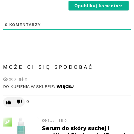
wy
0
KOMENTARZY
MOŻE CI SIĘ SPODOBAĆ
200
0
WIĘCEJ
DO KUPIENIA W SKLEPIE:
0
1tys.
0
Serum do skóry suchej i