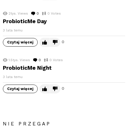
2tys.
Views
0
komentarzy
0
Votes
ProbioticMe Day
3 lata temu
0
Czytaj więcej
1.5tys.
Views
0
komentarzy
0
Votes
ProbioticMe Night
3 lata temu
0
Czytaj więcej
NIE PRZEGAP