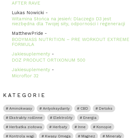
AFTER RAVE
Lukas Nowicki
-
Witamina Słońca na jesień: Dlaczego D3 jest
niezbędna dla Twojej siły, odporności i regeneracji
MatthewPride
-
BODYMASS NUTRITION – PRE WORKOUT EXTREME
FORMULA
Jakiesuplementy
-
DOZ PRODUCT ORTIXONUM 500
Jakiesuplementy
-
Microflor 32
KATEGORIE
Aminokwasy
Antyoksydanty
CBD
Detoks
Ekstrakty roślinne
Elektrolity
Energia
Herbatka ziołowa
Herbaty
Inne
Konopie
Kontrola wagi
Kwasy Omega
Magnez
Minerały