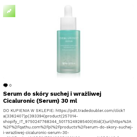
0
komentarzy
Serum do skóry suchej i wrażliwej
Cicaluronic (Serum) 30 ml
DO KUPIENIA W SKLEPIE: https://pdt.tradedoubler.com/click?
a(3362407)p(393394)product(257014-
shopify_IT_9750247768344_50175249285400)ttid(3)url(https%3A
%2F%2Fqathu.com%2Fpl%2Fproducts%2Fserum-do-skory-suchej-
i-wrazliwej-cicaluronic-serum-30-