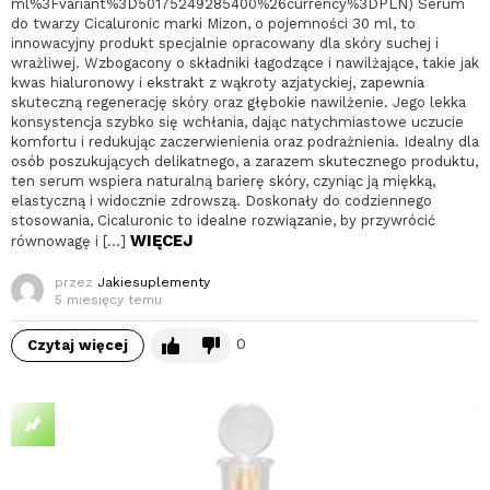
ml%3Fvariant%3D50175249285400%26currency%3DPLN) Serum
do twarzy Cicaluronic marki Mizon, o pojemności 30 ml, to
innowacyjny produkt specjalnie opracowany dla skóry suchej i
wrażliwej. Wzbogacony o składniki łagodzące i nawilżające, takie jak
kwas hialuronowy i ekstrakt z wąkroty azjatyckiej, zapewnia
skuteczną regenerację skóry oraz głębokie nawilżenie. Jego lekka
konsystencja szybko się wchłania, dając natychmiastowe uczucie
komfortu i redukując zaczerwienienia oraz podrażnienia. Idealny dla
osób poszukujących delikatnego, a zarazem skutecznego produktu,
ten serum wspiera naturalną barierę skóry, czyniąc ją miękką,
elastyczną i widocznie zdrowszą. Doskonały do codziennego
stosowania, Cicaluronic to idealne rozwiązanie, by przywrócić
WIĘCEJ
równowagę i […]
przez
Jakiesuplementy
5 miesięcy temu
0
Czytaj więcej