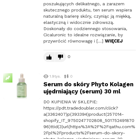
poszukujących delikatnego, a zarazem
skutecznego produktu, ten serum wspiera
naturalną barierę skóry, czyniąc ją miękką,
elastyczną i widocznie zdrowszą.
Doskonały do codziennego stosowania,
Cicaluronic to idealne rozwiązanie, by
WIĘCEJ
przywrócić równowagę i […]
0
1.9tys.
0
Serum do skóry Phyto Kolagen
ujędrniający (serum) 30 ml
DO KUPIENIA W SKLEPIE:
https://pdt.tradedoubler.com/click?
a(3362407)p(393394)product(257014-
shopify_IT_9750247702808_501752491870
96)ttid(3)url(https%3A%2F%2Fqathu.com%
2Fpl%2Fproducts%2Fserum-do-skory-