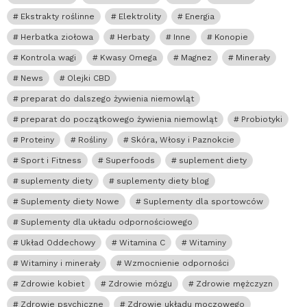
Ekstrakty roślinne
Elektrolity
Energia
Herbatka ziołowa
Herbaty
Inne
Konopie
Kontrola wagi
Kwasy Omega
Magnez
Minerały
News
Olejki CBD
preparat do dalszego żywienia niemowląt
preparat do początkowego żywienia niemowląt
Probiotyki
Proteiny
Rośliny
Skóra, Włosy i Paznokcie
Sport i Fitness
Superfoods
suplement diety
suplementy diety
suplementy diety blog
Suplementy diety Nowe
Suplementy dla sportowców
Suplementy dla układu odpornościowego
Układ Oddechowy
Witamina C
Witaminy
Witaminy i minerały
Wzmocnienie odporności
Zdrowie kobiet
Zdrowie mózgu
Zdrowie mężczyzn
Zdrowie psychiczne
Zdrowie układu moczowego