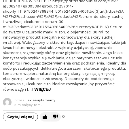
DO KUPIENIA W SKLEPIE: https://pdt.tradedoubler.com/click?
a(3362407)p(393394)product(257014-
shopify_IT_9750247768344_50175249285400)ttid(3)url(https%3A
%2F%2Fqathu.com%2Fpl%2Fproducts%2Fserum-do-skory-suchej-
i-wrazliwej-cicaluronic-serum-30-
ml%3Fvariant%3D50175249285400%26currency%3DPLN) Serum
do twarzy Cicaluronic marki Mizon, o pojemności 30 ml, to
innowacyjny produkt specjalnie opracowany dla skóry suchej i
wrażliwej. Wzbogacony o składniki łagodzące i nawilżające, takie jak
kwas hialuronowy i ekstrakt z wąkroty azjatyckiej, zapewnia
skuteczną regenerację skóry oraz głębokie nawilżenie. Jego lekka
konsystencja szybko się wchłania, dając natychmiastowe uczucie
komfortu i redukując zaczerwienienia oraz podrażnienia. Idealny dla
osób poszukujących delikatnego, a zarazem skutecznego produktu,
ten serum wspiera naturalną barierę skóry, czyniąc ją miękką,
elastyczną i widocznie zdrowszą. Doskonały do codziennego
stosowania, Cicaluronic to idealne rozwiązanie, by przywrócić
WIĘCEJ
równowagę i […]
przez
Jakiesuplementy
5 miesięcy temu
0
Czytaj więcej