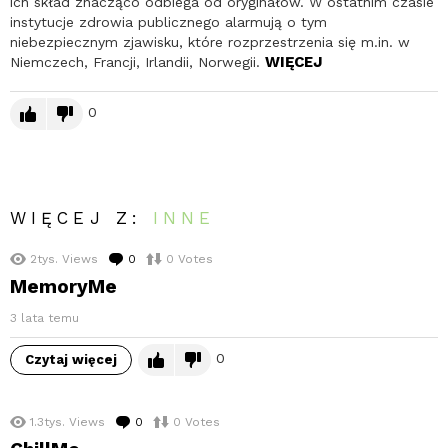
ich skład znacząco odbiega od oryginałów. W ostatnim czasie
instytucje zdrowia publicznego alarmują o tym
niebezpiecznym zjawisku, które rozprzestrzenia się m.in. w
WIĘCEJ
Niemczech, Francji, Irlandii, Norwegii.
0
WIĘCEJ Z:
INNE
2tys.
Views
0
komentarzy
0
Votes
MemoryMe
3 lata temu
0
Czytaj więcej
1.3tys.
Views
0
komentarzy
0
Votes