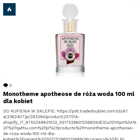
0
komentarzy
Monotheme apotheose de róża woda 100 ml
dla kobiet
DO KUPIENIA W SKLEPIE: https://pdt.tradedoubler.com/click?
a(3362407)p(393394)product(257014-
shopify_IT_9750249931032_50175296012568)ttid(3)url(https%3A%
2F%2Fqathu.com%2Fpl%2Fproducts%2Fmonotheme-apotheose-
de-roza-woda-100-ml-dla-
kobiet%3Fvariant%3D50175296012568%26currency%3DPLN)