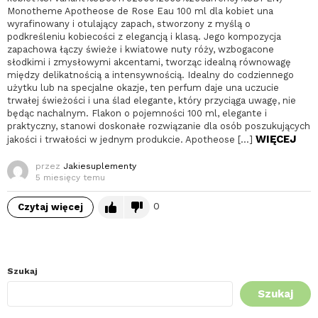
Monotheme Apotheose de Rose Eau 100 ml dla kobiet una
wyrafinowany i otulający zapach, stworzony z myślą o
podkreśleniu kobiecości z elegancją i klasą. Jego kompozycja
zapachowa łączy świeże i kwiatowe nuty róży, wzbogacone
słodkimi i zmysłowymi akcentami, tworząc idealną równowagę
między delikatnością a intensywnością. Idealny do codziennego
użytku lub na specjalne okazje, ten perfum daje una uczucie
trwałej świeżości i una ślad elegante, który przyciąga uwagę, nie
będąc nachalnym. Flakon o pojemności 100 ml, elegante i
praktyczny, stanowi doskonałe rozwiązanie dla osób poszukujących
WIĘCEJ
jakości i trwałości w jednym produkcie. Apotheose […]
przez
Jakiesuplementy
5 miesięcy temu
0
Czytaj więcej
Szukaj
Szukaj