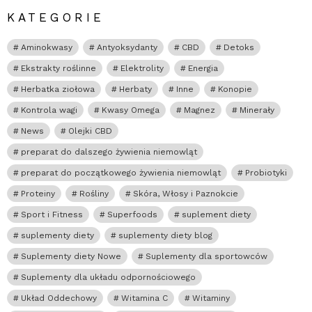
KATEGORIE
Aminokwasy
Antyoksydanty
CBD
Detoks
Ekstrakty roślinne
Elektrolity
Energia
Herbatka ziołowa
Herbaty
Inne
Konopie
Kontrola wagi
Kwasy Omega
Magnez
Minerały
News
Olejki CBD
preparat do dalszego żywienia niemowląt
preparat do początkowego żywienia niemowląt
Probiotyki
Proteiny
Rośliny
Skóra, Włosy i Paznokcie
Sport i Fitness
Superfoods
suplement diety
suplementy diety
suplementy diety blog
Suplementy diety Nowe
Suplementy dla sportowców
Suplementy dla układu odpornościowego
Układ Oddechowy
Witamina C
Witaminy