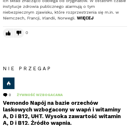
ich skład znacząco odbiega od oryginałów. W ostatnim czasie
instytucje zdrowia publicznego alarmują o tym
niebezpiecznym zjawisku, które rozprzestrzenia się m.in. w
WIĘCEJ
Niemczech, Francji, Irlandii, Norwegii.
0
NIE PRZEGAP
0
komentarzy
ŻYWNOŚĆ WZBOGACANA
Vemondo Napój na bazie orzechów
laskowych wzbogacony w wapń i witaminy
A, D i B12, UHT. Wysoka zawartość witamin
A, D i B12. Źródło wapnia.