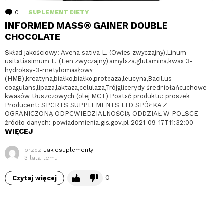
0
komentarzy
SUPLEMENT DIETY
INFORMED MASS® GAINER DOUBLE
CHOCOLATE
Skład jakościowy: Avena sativa L. (Owies zwyczajny),Linum
usitatissimum L. (Len zwyczajny),amylaza,glutamina,kwas 3-
hydroksy-3-metylomasłowy
(HMB),kreatyna,białko,białko,proteaza,leucyna,Bacillus
coagulans,lipaza,laktaza,celulaza,Trójglicerydy średniołańcuchowe
kwasów tłuszczowych (olej MCT) Postać produktu: proszek
Producent: SPORTS SUPPLEMENTS LTD SPÓŁKA Z
OGRANICZONĄ ODPOWIEDZIALNOŚCIĄ ODDZIAŁ W POLSCE
źródło danych: powiadomienia.gis.gov.pl 2021-09-17T11:32:00
WIĘCEJ
przez
Jakiesuplementy
3 lata temu
0
Czytaj więcej