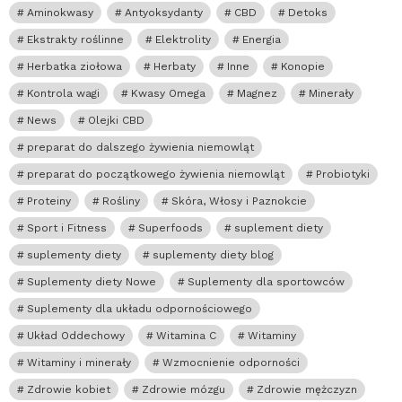
Aminokwasy
Antyoksydanty
CBD
Detoks
Ekstrakty roślinne
Elektrolity
Energia
Herbatka ziołowa
Herbaty
Inne
Konopie
Kontrola wagi
Kwasy Omega
Magnez
Minerały
News
Olejki CBD
preparat do dalszego żywienia niemowląt
preparat do początkowego żywienia niemowląt
Probiotyki
Proteiny
Rośliny
Skóra, Włosy i Paznokcie
Sport i Fitness
Superfoods
suplement diety
suplementy diety
suplementy diety blog
Suplementy diety Nowe
Suplementy dla sportowców
Suplementy dla układu odpornościowego
Układ Oddechowy
Witamina C
Witaminy
Witaminy i minerały
Wzmocnienie odporności
Zdrowie kobiet
Zdrowie mózgu
Zdrowie mężczyzn