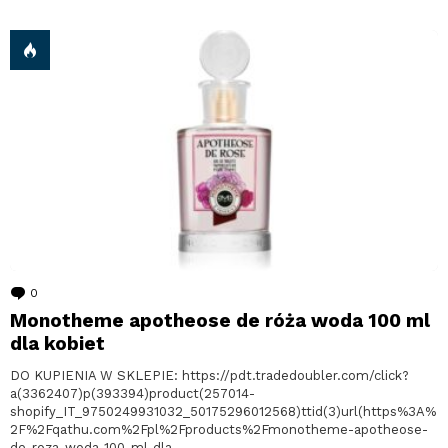
0
komentarzy
Monotheme apotheose de róża woda 100 ml
dla kobiet
DO KUPIENIA W SKLEPIE: https://pdt.tradedoubler.com/click?
a(3362407)p(393394)product(257014-
shopify_IT_9750249931032_50175296012568)ttid(3)url(https%3A%
2F%2Fqathu.com%2Fpl%2Fproducts%2Fmonotheme-apotheose-
de-roza-woda-100-ml-dla-