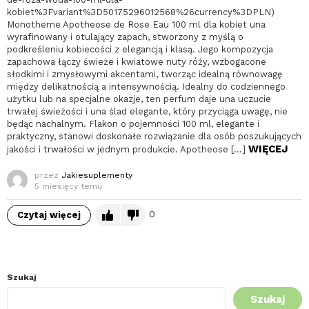
kobiet%3Fvariant%3D50175296012568%26currency%3DPLN)
Monotheme Apotheose de Rose Eau 100 ml dla kobiet una
wyrafinowany i otulający zapach, stworzony z myślą o
podkreśleniu kobiecości z elegancją i klasą. Jego kompozycja
zapachowa łączy świeże i kwiatowe nuty róży, wzbogacone
słodkimi i zmysłowymi akcentami, tworząc idealną równowagę
między delikatnością a intensywnością. Idealny do codziennego
użytku lub na specjalne okazje, ten perfum daje una uczucie
trwałej świeżości i una ślad elegante, który przyciąga uwagę, nie
będąc nachalnym. Flakon o pojemności 100 ml, elegante i
praktyczny, stanowi doskonałe rozwiązanie dla osób poszukujących
WIĘCEJ
jakości i trwałości w jednym produkcie. Apotheose […]
przez
Jakiesuplementy
5 miesięcy temu
0
Czytaj więcej
Szukaj
Szukaj