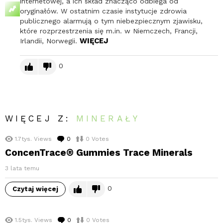
internetowej, a ich skład znacząco odbiega od
oryginałów. W ostatnim czasie instytucje zdrowia
publicznego alarmują o tym niebezpiecznym zjawisku,
które rozprzestrzenia się m.in. w Niemczech, Francji,
WIĘCEJ
Irlandii, Norwegii.
0
WIĘCEJ Z:
MINERAŁY
1.7tys.
Views
0
komentarzy
0
Votes
ConcenTrace® Gummies Trace Minerals
3 lata temu
0
Czytaj więcej
1.5tys.
Views
0
komentarzy
0
Votes