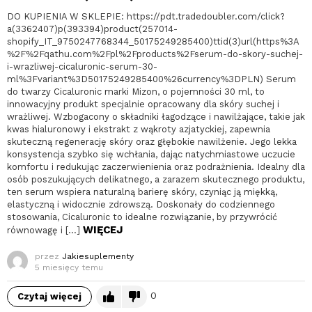
DO KUPIENIA W SKLEPIE: https://pdt.tradedoubler.com/click?
a(3362407)p(393394)product(257014-
shopify_IT_9750247768344_50175249285400)ttid(3)url(https%3A
%2F%2Fqathu.com%2Fpl%2Fproducts%2Fserum-do-skory-suchej-
i-wrazliwej-cicaluronic-serum-30-
ml%3Fvariant%3D50175249285400%26currency%3DPLN) Serum
do twarzy Cicaluronic marki Mizon, o pojemności 30 ml, to
innowacyjny produkt specjalnie opracowany dla skóry suchej i
wrażliwej. Wzbogacony o składniki łagodzące i nawilżające, takie jak
kwas hialuronowy i ekstrakt z wąkroty azjatyckiej, zapewnia
skuteczną regenerację skóry oraz głębokie nawilżenie. Jego lekka
konsystencja szybko się wchłania, dając natychmiastowe uczucie
komfortu i redukując zaczerwienienia oraz podrażnienia. Idealny dla
osób poszukujących delikatnego, a zarazem skutecznego produktu,
ten serum wspiera naturalną barierę skóry, czyniąc ją miękką,
elastyczną i widocznie zdrowszą. Doskonały do codziennego
stosowania, Cicaluronic to idealne rozwiązanie, by przywrócić
WIĘCEJ
równowagę i […]
przez
Jakiesuplementy
5 miesięcy temu
0
Czytaj więcej