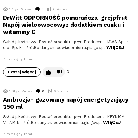
1.7tys.
Views
0
komentarzy
0
Votes
DrWitt ODPORNOŚĆ pomarańcza-grejpfrut
Napój wieloowocowyz dodatkiem cunku i
witaminy C
Skład jakościowy: Postać produktu: płyn Producent: MWS Sp. z
WIĘCEJ
o.o. Sp. k. źródło danych: powiadomienia.gis.gov.pl
7 miesięcy temu
0
Czytaj więcej
1.6tys.
Views
0
komentarzy
0
Votes
Ambrozja- gazowany napój energetyzujący
250 ml
Skład jakościowy: Postać produktu: płyn Producent: KRYNICA
WIĘCEJ
VITAMIN źródło danych: powiadomienia.gis.gov.pl
7 miesięcy temu