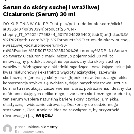
Serum do skóry suchej i wrażliwej
Cicaluronic (Serum) 30 ml
DO KUPIENIA W SKLEPIE: https://pdt.tradedoubler.com/click?
a(3362407)p(393394)product(257014-
shopify_IT_9750247768344_50175249285400)ttid(3)url(https%3A
%2F%2Fqathu.com%2Fpl%2Fproducts%2Fserum-do-skory-suchej-
i-wrazliwej-cicaluronic-serum-30-
ml%3Fvariant%3D50175249285400%26currency%3DPLN) Serum
do twarzy Cicaluronic marki Mizon, o pojemności 30 ml, to
innowacyjny produkt specjalnie opracowany dla skóry suchej i
wrażliwej. Wzbogacony o składniki łagodzące i nawilżające, takie jak
kwas hialuronowy i ekstrakt z wąkroty azjatyckiej, zapewnia
skuteczną regenerację skóry oraz głębokie nawilżenie. Jego lekka
konsystencja szybko się wchłania, dając natychmiastowe uczucie
komfortu i redukując zaczerwienienia oraz podrażnienia. Idealny dla
osób poszukujących delikatnego, a zarazem skutecznego produktu,
ten serum wspiera naturalną barierę skóry, czyniąc ją miękką,
elastyczną i widocznie zdrowszą. Doskonały do codziennego
stosowania, Cicaluronic to idealne rozwiązanie, by przywrócić
WIĘCEJ
równowagę i […]
przez
Jakiesuplementy
5 miesięcy temu