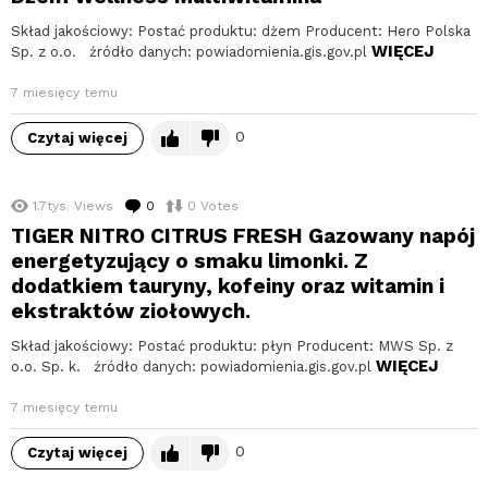
Skład jakościowy: Postać produktu: dżem Producent: Hero Polska
WIĘCEJ
Sp. z o.o. źródło danych: powiadomienia.gis.gov.pl
7 miesięcy temu
0
Czytaj więcej
1.7tys.
Views
0
komentarzy
0
Votes
TIGER NITRO CITRUS FRESH Gazowany napój
energetyzujący o smaku limonki. Z
dodatkiem tauryny, kofeiny oraz witamin i
ekstraktów ziołowych.
Skład jakościowy: Postać produktu: płyn Producent: MWS Sp. z
WIĘCEJ
o.o. Sp. k. źródło danych: powiadomienia.gis.gov.pl
7 miesięcy temu
0
Czytaj więcej