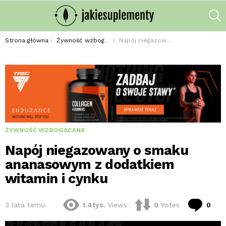
S
Jesteś tutaj:
Strona główna
Żywność wzbogacana
Napój niegazowany o smaku ananasowym z dodatkiem witamin i cynku
ŻYWNOŚĆ WZBOGACANA
Napój niegazowany o smaku
ananasowym z dodatkiem
witamin i cynku
kom
3 lata temu
1.4tys.
Views
0
Votes
0