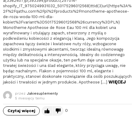
a(3362407)p(393394)product(257014-
shopify_IT_9750249931032_50175296012568)ttid(3)url(https%3A%
2F%2Fqathu.com%2Fpl%2Fproducts%2Fmonotheme-apotheose-
de-roza-woda-100-ml-dla-
kobiet%3Fvariant%3D50175296012568%26currency%3DPLN)
Monotheme Apotheose de Rose Eau 100 ml dla kobiet una
wyrafinowany i otulający zapach, stworzony z myślą o
podkreśleniu kobiecości z elegancją i klasą. Jego kompozycja
zapachowa łączy świeże i kwiatowe nuty róży, wzbogacone
słodkimi i zmysłowymi akcentami, tworząc idealną równowagę
między delikatnością a intensywnością. Idealny do codziennego
użytku lub na specjalne okazje, ten perfum daje una uczucie
trwałej świeżości i una ślad elegante, który przyciąga uwagę, nie
będąc nachalnym. Flakon o pojemności 100 ml, elegante i
praktyczny, stanowi doskonałe rozwiązanie dla osób poszukujących
WIĘCEJ
jakości i trwałości w jednym produkcie. Apotheose […]
przez
Jakiesuplementy
5 miesięcy temu
0
Czytaj więcej