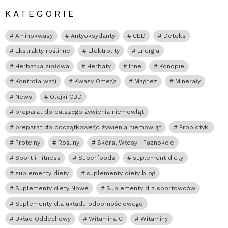
KATEGORIE
Aminokwasy
Antyoksydanty
CBD
Detoks
Ekstrakty roślinne
Elektrolity
Energia
Herbatka ziołowa
Herbaty
Inne
Konopie
Kontrola wagi
Kwasy Omega
Magnez
Minerały
News
Olejki CBD
preparat do dalszego żywienia niemowląt
preparat do początkowego żywienia niemowląt
Probiotyki
Proteiny
Rośliny
Skóra, Włosy i Paznokcie
Sport i Fitness
Superfoods
suplement diety
suplementy diety
suplementy diety blog
Suplementy diety Nowe
Suplementy dla sportowców
Suplementy dla układu odpornościowego
Układ Oddechowy
Witamina C
Witaminy