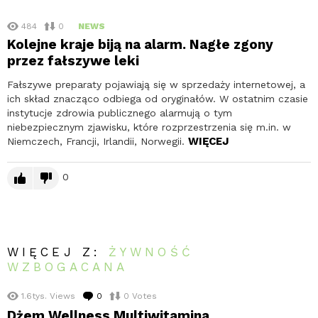
484
0
NEWS
Kolejne kraje biją na alarm. Nagłe zgony
przez fałszywe leki
Fałszywe preparaty pojawiają się w sprzedaży internetowej, a
ich skład znacząco odbiega od oryginałów. W ostatnim czasie
instytucje zdrowia publicznego alarmują o tym
niebezpiecznym zjawisku, które rozprzestrzenia się m.in. w
WIĘCEJ
Niemczech, Francji, Irlandii, Norwegii.
0
WIĘCEJ Z:
ŻYWNOŚĆ
WZBOGACANA
1.6tys.
Views
0
komentarzy
0
Votes
Dżem Wellness Multiwitamina