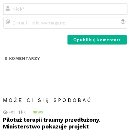
Ni
E-
ma
-
Ni
wy
0
KOMENTARZY
MOŻE CI SIĘ SPODOBAĆ
483
0
NEWS
Pilotaż terapii traumy przedłużony.
Ministerstwo pokazuje projekt