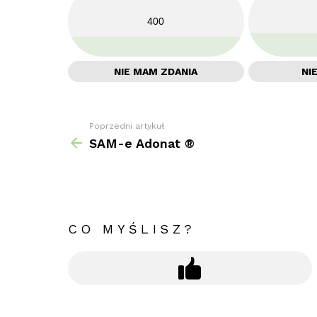
400
NIE MAM ZDANIA
NI
Poprzedni artykuł
Zobacz
więcej
SAM-e Adonat ®
CO MYŚLISZ?