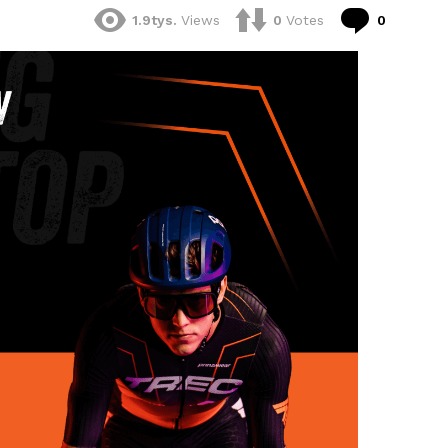
komenta
1.9tys.
Views
0
Votes
0