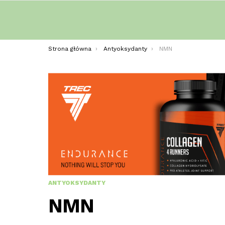
Jesteś tutaj:
Strona główna
Antyoksydanty
NMN
ANTYOKSYDANTY
NMN