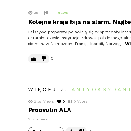
390
0
NEWS
Kolejne kraje biją na alarm. Nagł
Fałszywe preparaty pojawiają się w sprzedaży inte
ostatnim czasie instytucje zdrowia publicznego ala
WI
się m.in. w Niemczech, Francji, Irlandii, Norwegii.
0
WIĘCEJ Z:
ANTYOKSYDAN
2tys.
Views
0
komentarzy
0
Votes
Proovulin ALA
3 lata temu
0