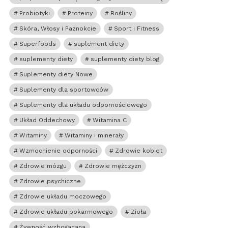
Probiotyki
Proteiny
Rośliny
Skóra, Włosy i Paznokcie
Sport i Fitness
Superfoods
suplement diety
suplementy diety
suplementy diety blog
Suplementy diety Nowe
Suplementy dla sportowców
Suplementy dla układu odpornościowego
Układ Oddechowy
Witamina C
Witaminy
Witaminy i minerały
Wzmocnienie odporności
Zdrowie kobiet
Zdrowie mózgu
Zdrowie mężczyzn
Zdrowie psychiczne
Zdrowie układu moczowego
Zdrowie układu pokarmowego
Zioła
Żywność wzbogacana