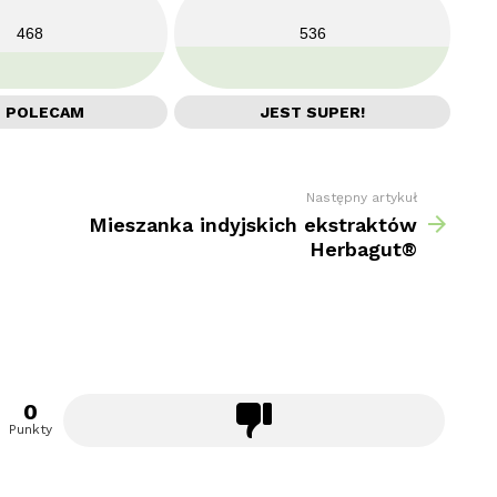
468
536
E POLECAM
JEST SUPER!
Następny artykuł
Mieszanka indyjskich ekstraktów
Herbagut®
0
Punkty