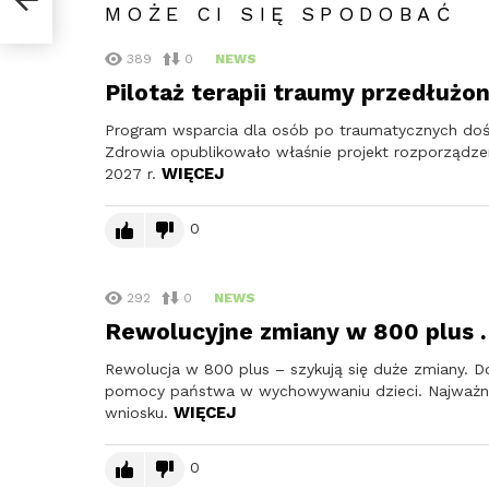
MOŻE CI SIĘ SPODOBAĆ
389
0
NEWS
Pilotaż terapii traumy przedłużo
Program wsparcia dla osób po traumatycznych doś
Zdrowia opublikowało właśnie projekt rozporządzen
WIĘCEJ
2027 r.
0
292
0
NEWS
Rewolucyjne zmiany w 800 plus .
Rewolucja w 800 plus – szykują się duże zmiany. Do 
pomocy państwa w wychowywaniu dzieci. Najważnie
WIĘCEJ
wniosku.
0