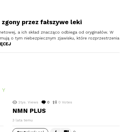
e zgony przez fałszywe leki
rnetowej, a ich skład znacząco odbiega od oryginałów. W
rmują o tym niebezpiecznym zjawisku, które rozprzestrzenia
ĘCEJ
TY
2tys.
Views
0
komentarzy
0
Votes
NMN PLUS
3 lata temu
0