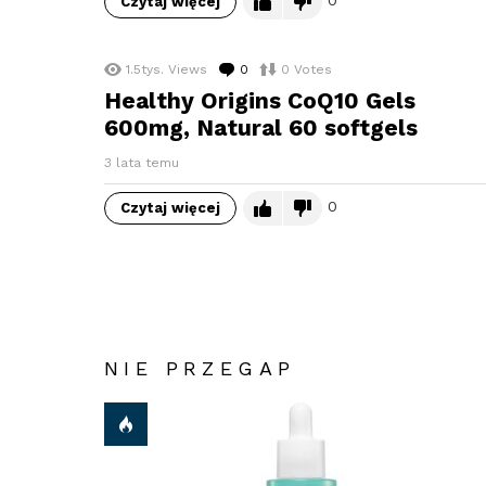
Czytaj więcej
1.5tys.
Views
0
komentarzy
0
Votes
Healthy Origins CoQ10 Gels
600mg, Natural 60 softgels
3 lata temu
0
Czytaj więcej
NIE PRZEGAP