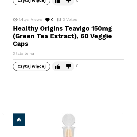
Czytaj więcej
1.4tys.
Views
0
komentarzy
0
Votes
Healthy Origins Teavigo 150mg
(Green Tea Extract), 60 Veggie
Caps
3 lata temu
0
Czytaj więcej