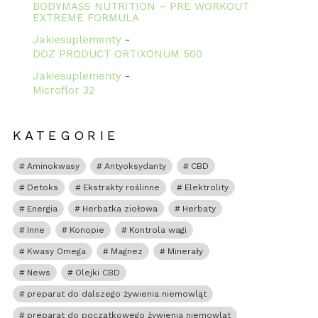
BODYMASS NUTRITION – PRE WORKOUT
rzy
EXTREME FORMULA
Jakiesuplementy
-
DOZ PRODUCT ORTIXONUM 500
Jakiesuplementy
-
Microflor 32
KATEGORIE
Aminokwasy
Antyoksydanty
CBD
Detoks
Ekstrakty roślinne
Elektrolity
Energia
Herbatka ziołowa
Herbaty
Inne
Konopie
Kontrola wagi
Kwasy Omega
Magnez
Minerały
News
Olejki CBD
preparat do dalszego żywienia niemowląt
preparat do początkowego żywienia niemowląt