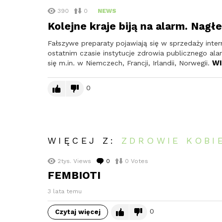
390
0
NEWS
Kolejne kraje biją na alarm. Nagł
Fałszywe preparaty pojawiają się w sprzedaży inte
ostatnim czasie instytucje zdrowia publicznego ala
WI
się m.in. w Niemczech, Francji, Irlandii, Norwegii.
0
WIĘCEJ Z:
ZDROWIE KOBI
2tys.
Views
0
komentarzy
0
Votes
FEMBIOTI
3 lata temu
0
Czytaj więcej