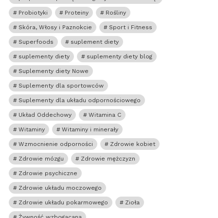
Probiotyki
Proteiny
Rośliny
Skóra, Włosy i Paznokcie
Sport i Fitness
Superfoods
suplement diety
suplementy diety
suplementy diety blog
Suplementy diety Nowe
Suplementy dla sportowców
Suplementy dla układu odpornościowego
Układ Oddechowy
Witamina C
Witaminy
Witaminy i minerały
Wzmocnienie odporności
Zdrowie kobiet
Zdrowie mózgu
Zdrowie mężczyzn
Zdrowie psychiczne
Zdrowie układu moczowego
Zdrowie układu pokarmowego
Zioła
Żywność wzbogacana