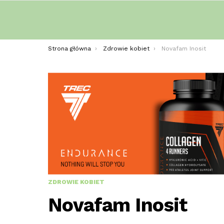
Jesteś tutaj:
Strona główna
Zdrowie kobiet
Novafam Inosit
ZDROWIE KOBIET
Novafam Inosit