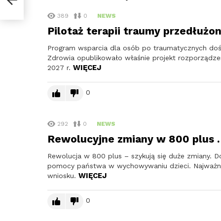
389
0
NEWS
Pilotaż terapii traumy przedłużo
Program wsparcia dla osób po traumatycznych doś
Zdrowia opublikowało właśnie projekt rozporządzen
WIĘCEJ
2027 r.
0
292
0
NEWS
Rewolucyjne zmiany w 800 plus .
Rewolucja w 800 plus – szykują się duże zmiany. Do 
pomocy państwa w wychowywaniu dzieci. Najważnie
WIĘCEJ
wniosku.
0