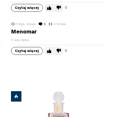
0
Czytaj więcej
1.3tys.
Views
0
komentarzy
0
Votes
Menomar
3 lata temu
0
Czytaj więcej