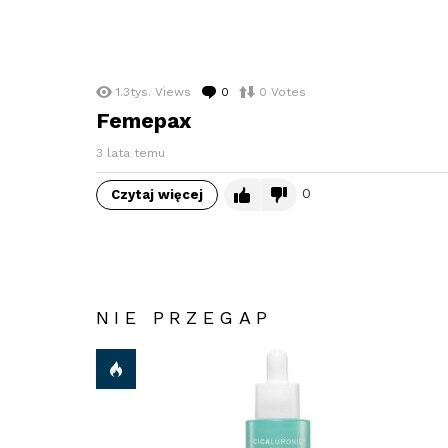
1.3tys.
Views
0
komentarzy
0
Votes
Femepax
3 lata temu
0
Czytaj więcej
NIE PRZEGAP