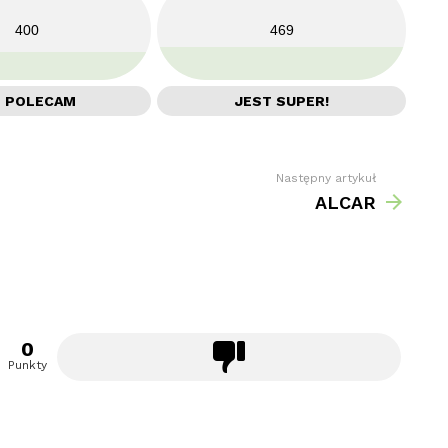
400
469
E POLECAM
JEST SUPER!
Następny artykuł
ALCAR
0
Punkty