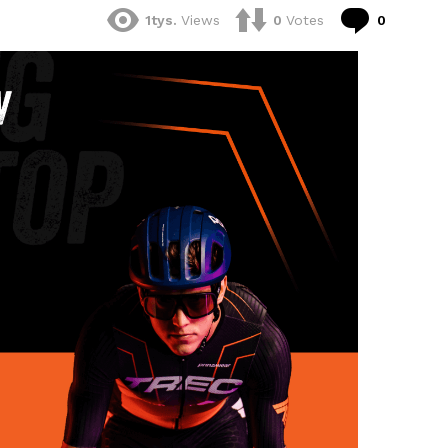
komenta
1tys.
Views
0
Votes
0