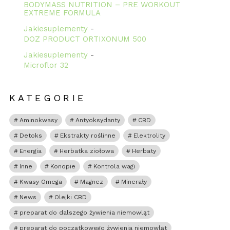
BODYMASS NUTRITION – PRE WORKOUT
rzy
EXTREME FORMULA
Jakiesuplementy
-
DOZ PRODUCT ORTIXONUM 500
Jakiesuplementy
-
Microflor 32
KATEGORIE
Aminokwasy
Antyoksydanty
CBD
Detoks
Ekstrakty roślinne
Elektrolity
Energia
Herbatka ziołowa
Herbaty
Inne
Konopie
Kontrola wagi
Kwasy Omega
Magnez
Minerały
News
Olejki CBD
preparat do dalszego żywienia niemowląt
preparat do początkowego żywienia niemowląt