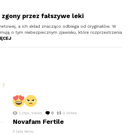
e zgony przez fałszywe leki
rnetowej, a ich skład znacząco odbiega od oryginałów. W
rmują o tym niebezpiecznym zjawisku, które rozprzestrzenia
ĘCEJ
ET
2.2tys.
Views
0
komentarzy
0
Votes
Novafam Fertile
3 lata temu