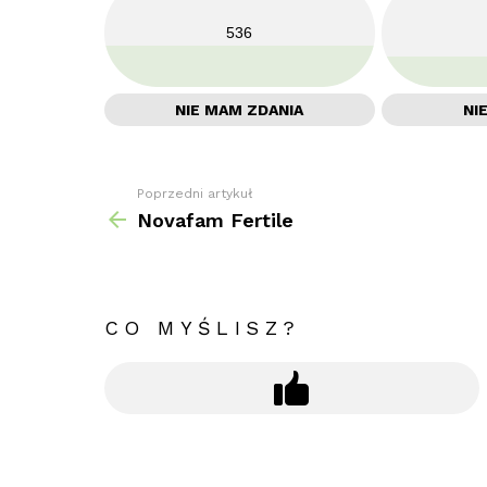
536
NIE MAM ZDANIA
NI
Poprzedni artykuł
Zobacz
więcej
Novafam Fertile
CO MYŚLISZ?