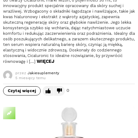
do twarzy Cicaluronic marki Mizon, o pojemności 30 ml, to
innowacyjny produkt specjalnie opracowany dla skóry suchej i
wrażliwej. Wzbogacony o składniki łagodzące i nawilżające, takie jak
kwas hialuronowy i ekstrakt z wąkroty azjatyckiej, zapewnia
skuteczną regenerację skóry oraz głębokie nawilżenie. Jego lekka
konsystencja szybko się wchłania, dając natychmiastowe uczucie
komfortu i redukując zaczerwienienia oraz podrażnienia. Idealny dla
osób poszukujących delikatnego, a zarazem skutecznego produktu,
ten serum wspiera naturalną barierę skóry, czyniąc ją miękką,
elastyczną i widocznie zdrowszą. Doskonały do codziennego
stosowania, Cicaluronic to idealne rozwiązanie, by przywrócić
WIĘCEJ
równowagę i […]
przez
Jakiesuplementy
5 miesięcy temu
0
Czytaj więcej