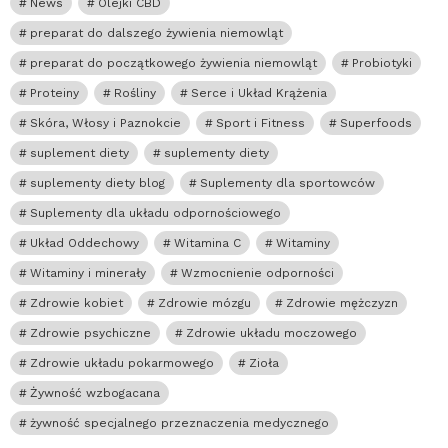
News
Olejki CBD
preparat do dalszego żywienia niemowląt
preparat do początkowego żywienia niemowląt
Probiotyki
Proteiny
Rośliny
Serce i Układ Krążenia
Skóra, Włosy i Paznokcie
Sport i Fitness
Superfoods
suplement diety
suplementy diety
suplementy diety blog
Suplementy dla sportowców
Suplementy dla układu odpornościowego
Układ Oddechowy
Witamina C
Witaminy
Witaminy i minerały
Wzmocnienie odporności
Zdrowie kobiet
Zdrowie mózgu
Zdrowie mężczyzn
Zdrowie psychiczne
Zdrowie układu moczowego
Zdrowie układu pokarmowego
Zioła
Żywność wzbogacana
żywność specjalnego przeznaczenia medycznego