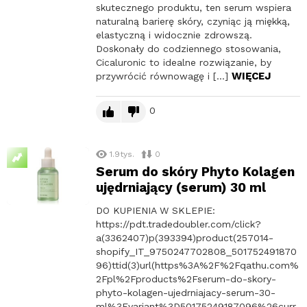
skutecznego produktu, ten serum wspiera
naturalną barierę skóry, czyniąc ją miękką,
elastyczną i widocznie zdrowszą.
Doskonały do codziennego stosowania,
Cicaluronic to idealne rozwiązanie, by
WIĘCEJ
przywrócić równowagę i […]
0
1.9tys.
0
Serum do skóry Phyto Kolagen
ujędrniający (serum) 30 ml
DO KUPIENIA W SKLEPIE:
https://pdt.tradedoubler.com/click?
a(3362407)p(393394)product(257014-
shopify_IT_9750247702808_501752491870
96)ttid(3)url(https%3A%2F%2Fqathu.com%
2Fpl%2Fproducts%2Fserum-do-skory-
phyto-kolagen-ujedrniajacy-serum-30-
ml%3Fvariant%3D50175249187096%26curr