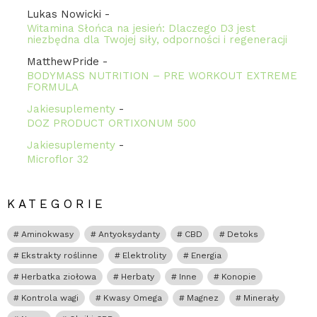
Lukas Nowicki
-
Witamina Słońca na jesień: Dlaczego D3 jest
niezbędna dla Twojej siły, odporności i regeneracji
MatthewPride
-
BODYMASS NUTRITION – PRE WORKOUT EXTREME
FORMULA
Jakiesuplementy
-
DOZ PRODUCT ORTIXONUM 500
Jakiesuplementy
-
Microflor 32
KATEGORIE
Aminokwasy
Antyoksydanty
CBD
Detoks
Ekstrakty roślinne
Elektrolity
Energia
Herbatka ziołowa
Herbaty
Inne
Konopie
Kontrola wagi
Kwasy Omega
Magnez
Minerały