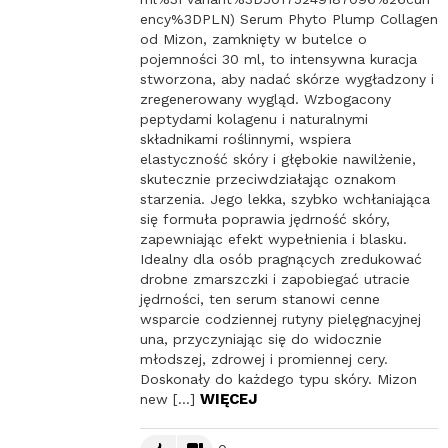
ency%3DPLN) Serum Phyto Plump Collagen
od Mizon, zamknięty w butelce o
pojemności 30 ml, to intensywna kuracja
stworzona, aby nadać skórze wygładzony i
zregenerowany wygląd. Wzbogacony
peptydami kolagenu i naturalnymi
składnikami roślinnymi, wspiera
elastyczność skóry i głębokie nawilżenie,
skutecznie przeciwdziałając oznakom
starzenia. Jego lekka, szybko wchłaniająca
się formuła poprawia jędrność skóry,
zapewniając efekt wypełnienia i blasku.
Idealny dla osób pragnących zredukować
drobne zmarszczki i zapobiegać utracie
jędrności, ten serum stanowi cenne
wsparcie codziennej rutyny pielęgnacyjnej
una, przyczyniając się do widocznie
młodszej, zdrowej i promiennej cery.
Doskonały do każdego typu skóry. Mizon
WIĘCEJ
new […]