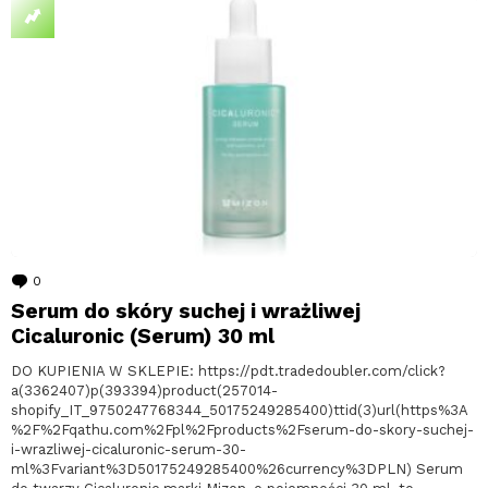
0
komentarzy
Serum do skóry suchej i wrażliwej
Cicaluronic (Serum) 30 ml
DO KUPIENIA W SKLEPIE: https://pdt.tradedoubler.com/click?
a(3362407)p(393394)product(257014-
shopify_IT_9750247768344_50175249285400)ttid(3)url(https%3A
%2F%2Fqathu.com%2Fpl%2Fproducts%2Fserum-do-skory-suchej-
i-wrazliwej-cicaluronic-serum-30-
ml%3Fvariant%3D50175249285400%26currency%3DPLN) Serum