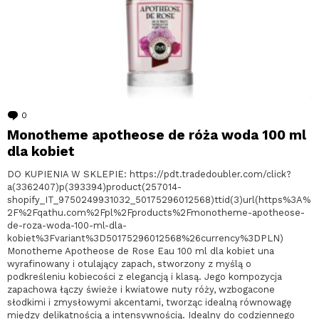
0
komentarzy
Monotheme apotheose de róża woda 100 ml
dla kobiet
DO KUPIENIA W SKLEPIE: https://pdt.tradedoubler.com/click?
a(3362407)p(393394)product(257014-
shopify_IT_9750249931032_50175296012568)ttid(3)url(https%3A%
2F%2Fqathu.com%2Fpl%2Fproducts%2Fmonotheme-apotheose-
de-roza-woda-100-ml-dla-
kobiet%3Fvariant%3D50175296012568%26currency%3DPLN)
Monotheme Apotheose de Rose Eau 100 ml dla kobiet una
wyrafinowany i otulający zapach, stworzony z myślą o
podkreśleniu kobiecości z elegancją i klasą. Jego kompozycja
zapachowa łączy świeże i kwiatowe nuty róży, wzbogacone
słodkimi i zmysłowymi akcentami, tworząc idealną równowagę
między delikatnością a intensywnością. Idealny do codziennego