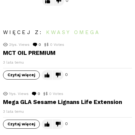
0
WIĘCEJ Z:
KWASY OMEGA
2tys.
Views
0
komentarzy
0
Votes
MCT OIL PREMIUM
3 lata temu
0
Czytaj więcej
1tys.
Views
0
komentarzy
0
Votes
Mega GLA Sesame Lignans Life Extension
3 lata temu
0
Czytaj więcej