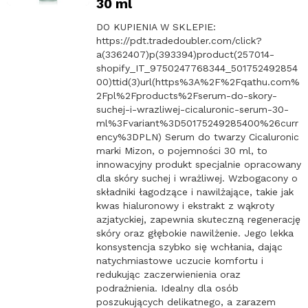
30 ml
DO KUPIENIA W SKLEPIE:
https://pdt.tradedoubler.com/click?
a(3362407)p(393394)product(257014-
shopify_IT_9750247768344_501752492854
00)ttid(3)url(https%3A%2F%2Fqathu.com%
2Fpl%2Fproducts%2Fserum-do-skory-
suchej-i-wrazliwej-cicaluronic-serum-30-
ml%3Fvariant%3D50175249285400%26curr
ency%3DPLN) Serum do twarzy Cicaluronic
marki Mizon, o pojemności 30 ml, to
innowacyjny produkt specjalnie opracowany
dla skóry suchej i wrażliwej. Wzbogacony o
składniki łagodzące i nawilżające, takie jak
kwas hialuronowy i ekstrakt z wąkroty
azjatyckiej, zapewnia skuteczną regenerację
skóry oraz głębokie nawilżenie. Jego lekka
konsystencja szybko się wchłania, dając
natychmiastowe uczucie komfortu i
redukując zaczerwienienia oraz
podrażnienia. Idealny dla osób
poszukujących delikatnego, a zarazem