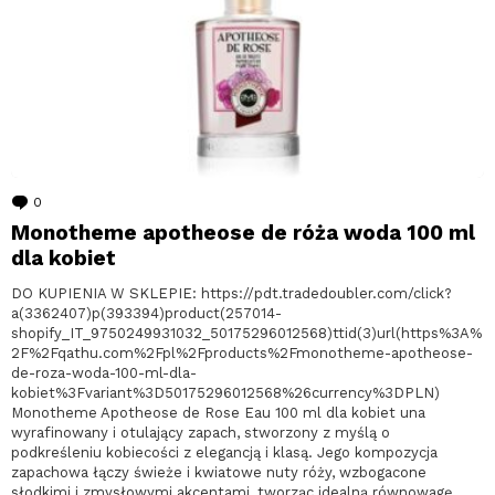
0
komentarzy
Monotheme apotheose de róża woda 100 ml
dla kobiet
DO KUPIENIA W SKLEPIE: https://pdt.tradedoubler.com/click?
a(3362407)p(393394)product(257014-
shopify_IT_9750249931032_50175296012568)ttid(3)url(https%3A%
2F%2Fqathu.com%2Fpl%2Fproducts%2Fmonotheme-apotheose-
de-roza-woda-100-ml-dla-
kobiet%3Fvariant%3D50175296012568%26currency%3DPLN)
Monotheme Apotheose de Rose Eau 100 ml dla kobiet una
wyrafinowany i otulający zapach, stworzony z myślą o
podkreśleniu kobiecości z elegancją i klasą. Jego kompozycja
zapachowa łączy świeże i kwiatowe nuty róży, wzbogacone
słodkimi i zmysłowymi akcentami, tworząc idealną równowagę