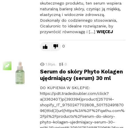
skutecznego produktu, ten serum wspiera
naturalną barierę skóry, czyniąc ją miękką,
elastyczną i widocznie zdrowszą.
Doskonały do codziennego stosowania,
Cicaluronic to idealne rozwiązanie, by
WIĘCEJ
przywrócić równowagę i […]
0
1.9tys.
0
Serum do skóry Phyto Kolagen
ujędrniający (serum) 30 ml
DO KUPIENIA W SKLEPIE:
https://pdt.tradedoubler.com/click?
a(3362407)p(393394)product(257014-
shopify_IT_9750247702808_501752491870
96)ttid(3)url(https%3A%2F%2Fqathu.com%
2Fpl%2Fproducts%2Fserum-do-skory-
phyto-kolagen-ujedrniajacy-serum-30-
ml%3Fvariant%3D50175249187096%26curr