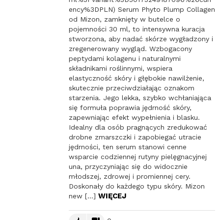
ency%3DPLN) Serum Phyto Plump Collagen
od Mizon, zamknięty w butelce o
pojemności 30 ml, to intensywna kuracja
stworzona, aby nadać skórze wygładzony i
zregenerowany wygląd. Wzbogacony
peptydami kolagenu i naturalnymi
składnikami roślinnymi, wspiera
elastyczność skóry i głębokie nawilżenie,
skutecznie przeciwdziałając oznakom
starzenia. Jego lekka, szybko wchłaniająca
się formuła poprawia jędrność skóry,
zapewniając efekt wypełnienia i blasku.
Idealny dla osób pragnących zredukować
drobne zmarszczki i zapobiegać utracie
jędrności, ten serum stanowi cenne
wsparcie codziennej rutyny pielęgnacyjnej
una, przyczyniając się do widocznie
młodszej, zdrowej i promiennej cery.
Doskonały do każdego typu skóry. Mizon
WIĘCEJ
new […]