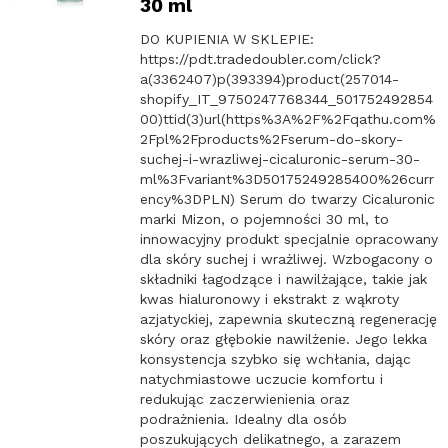
30 ml
DO KUPIENIA W SKLEPIE:
https://pdt.tradedoubler.com/click?
a(3362407)p(393394)product(257014-
shopify_IT_9750247768344_501752492854
00)ttid(3)url(https%3A%2F%2Fqathu.com%
2Fpl%2Fproducts%2Fserum-do-skory-
suchej-i-wrazliwej-cicaluronic-serum-30-
ml%3Fvariant%3D50175249285400%26curr
ency%3DPLN) Serum do twarzy Cicaluronic
marki Mizon, o pojemności 30 ml, to
innowacyjny produkt specjalnie opracowany
dla skóry suchej i wrażliwej. Wzbogacony o
składniki łagodzące i nawilżające, takie jak
kwas hialuronowy i ekstrakt z wąkroty
azjatyckiej, zapewnia skuteczną regenerację
skóry oraz głębokie nawilżenie. Jego lekka
konsystencja szybko się wchłania, dając
natychmiastowe uczucie komfortu i
redukując zaczerwienienia oraz
podrażnienia. Idealny dla osób
poszukujących delikatnego, a zarazem