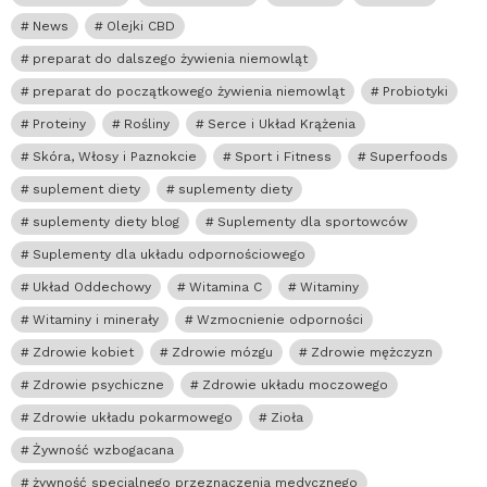
News
Olejki CBD
preparat do dalszego żywienia niemowląt
preparat do początkowego żywienia niemowląt
Probiotyki
Proteiny
Rośliny
Serce i Układ Krążenia
Skóra, Włosy i Paznokcie
Sport i Fitness
Superfoods
suplement diety
suplementy diety
suplementy diety blog
Suplementy dla sportowców
Suplementy dla układu odpornościowego
Układ Oddechowy
Witamina C
Witaminy
Witaminy i minerały
Wzmocnienie odporności
Zdrowie kobiet
Zdrowie mózgu
Zdrowie mężczyzn
Zdrowie psychiczne
Zdrowie układu moczowego
Zdrowie układu pokarmowego
Zioła
Żywność wzbogacana
żywność specjalnego przeznaczenia medycznego