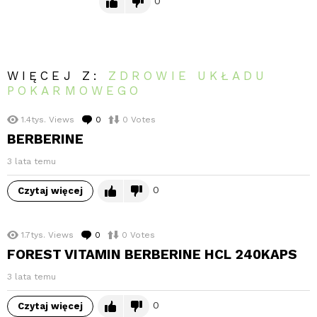
0
WIĘCEJ Z:
ZDROWIE UKŁADU
POKARMOWEGO
1.4tys.
Views
0
komentarzy
0
Votes
BERBERINE
3 lata temu
0
Czytaj więcej
1.7tys.
Views
0
komentarzy
0
Votes
FOREST VITAMIN BERBERINE HCL 240KAPS
3 lata temu
0
Czytaj więcej