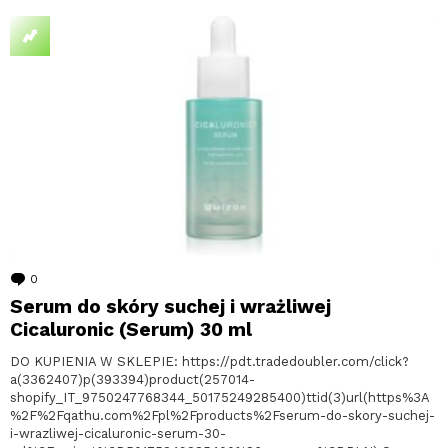
0
komentarzy
Serum do skóry suchej i wrażliwej
Cicaluronic (Serum) 30 ml
DO KUPIENIA W SKLEPIE: https://pdt.tradedoubler.com/click?
a(3362407)p(393394)product(257014-
shopify_IT_9750247768344_50175249285400)ttid(3)url(https%3A
%2F%2Fqathu.com%2Fpl%2Fproducts%2Fserum-do-skory-suchej-
i-wrazliwej-cicaluronic-serum-30-