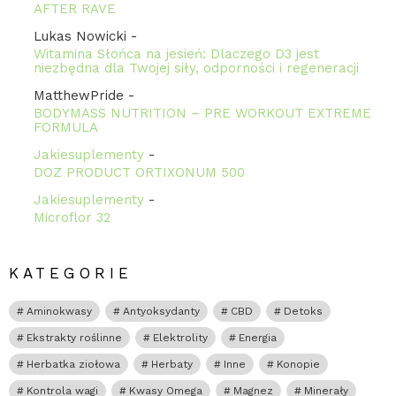
AFTER RAVE
Lukas Nowicki
-
Witamina Słońca na jesień: Dlaczego D3 jest
niezbędna dla Twojej siły, odporności i regeneracji
MatthewPride
-
BODYMASS NUTRITION – PRE WORKOUT EXTREME
FORMULA
Jakiesuplementy
-
DOZ PRODUCT ORTIXONUM 500
Jakiesuplementy
-
Microflor 32
KATEGORIE
Aminokwasy
Antyoksydanty
CBD
Detoks
Ekstrakty roślinne
Elektrolity
Energia
Herbatka ziołowa
Herbaty
Inne
Konopie
Kontrola wagi
Kwasy Omega
Magnez
Minerały