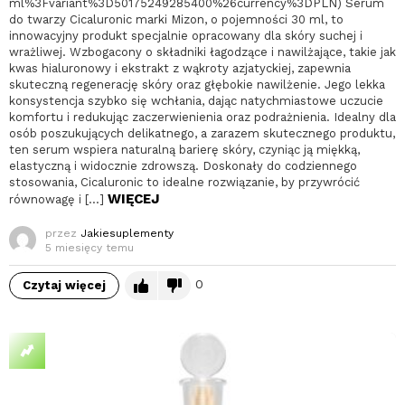
ml%3Fvariant%3D50175249285400%26currency%3DPLN) Serum
do twarzy Cicaluronic marki Mizon, o pojemności 30 ml, to
innowacyjny produkt specjalnie opracowany dla skóry suchej i
wrażliwej. Wzbogacony o składniki łagodzące i nawilżające, takie jak
kwas hialuronowy i ekstrakt z wąkroty azjatyckiej, zapewnia
skuteczną regenerację skóry oraz głębokie nawilżenie. Jego lekka
konsystencja szybko się wchłania, dając natychmiastowe uczucie
komfortu i redukując zaczerwienienia oraz podrażnienia. Idealny dla
osób poszukujących delikatnego, a zarazem skutecznego produktu,
ten serum wspiera naturalną barierę skóry, czyniąc ją miękką,
elastyczną i widocznie zdrowszą. Doskonały do codziennego
stosowania, Cicaluronic to idealne rozwiązanie, by przywrócić
WIĘCEJ
równowagę i […]
przez
Jakiesuplementy
5 miesięcy temu
0
Czytaj więcej