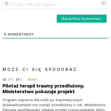
E-
ma
-
Ni
wy
0
KOMENTARZY
MOŻE CI SIĘ SPODOBAĆ
389
0
NEWS
Pilotaż terapii traumy przedłużony.
Ministerstwo pokazuje projekt
Program wsparcia dla osób po traumatycznych
doświadczeniach ma zostać przedłużony o rok. Ministerstwo
Zdrowia opublikowało właśnie projekt rozporządzenia, który