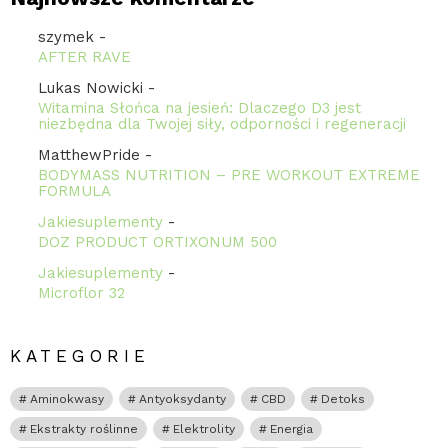
szymek
-
AFTER RAVE
Lukas Nowicki
-
Witamina Słońca na jesień: Dlaczego D3 jest
niezbędna dla Twojej siły, odporności i regeneracji
MatthewPride
-
BODYMASS NUTRITION – PRE WORKOUT EXTREME
FORMULA
Jakiesuplementy
-
DOZ PRODUCT ORTIXONUM 500
Jakiesuplementy
-
Microflor 32
KATEGORIE
Aminokwasy
Antyoksydanty
CBD
Detoks
Ekstrakty roślinne
Elektrolity
Energia