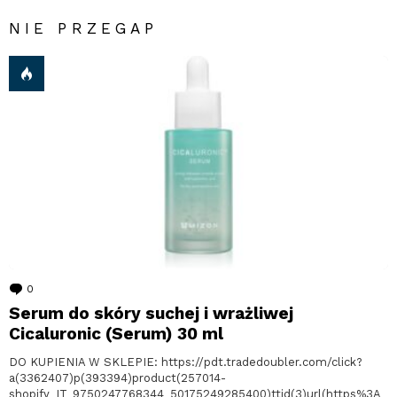
NIE PRZEGAP
0
komentarzy
Serum do skóry suchej i wrażliwej
Cicaluronic (Serum) 30 ml
DO KUPIENIA W SKLEPIE: https://pdt.tradedoubler.com/click?
a(3362407)p(393394)product(257014-
shopify_IT_9750247768344_50175249285400)ttid(3)url(https%3A