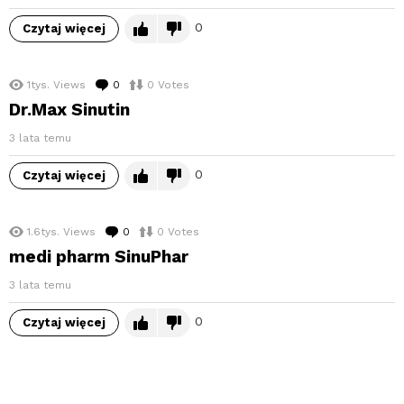
0
Czytaj więcej
1tys.
Views
0
komentarzy
0
Votes
Dr.Max Sinutin
3 lata temu
0
Czytaj więcej
1.6tys.
Views
0
komentarzy
0
Votes
medi pharm SinuPhar
3 lata temu
0
Czytaj więcej