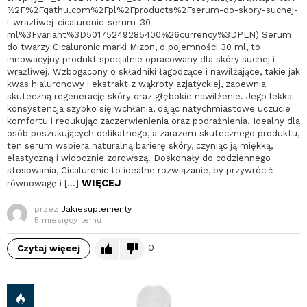
%2F%2Fqathu.com%2Fpl%2Fproducts%2Fserum-do-skory-suchej-
i-wrazliwej-cicaluronic-serum-30-
ml%3Fvariant%3D50175249285400%26currency%3DPLN) Serum
do twarzy Cicaluronic marki Mizon, o pojemności 30 ml, to
innowacyjny produkt specjalnie opracowany dla skóry suchej i
wrażliwej. Wzbogacony o składniki łagodzące i nawilżające, takie jak
kwas hialuronowy i ekstrakt z wąkroty azjatyckiej, zapewnia
skuteczną regenerację skóry oraz głębokie nawilżenie. Jego lekka
konsystencja szybko się wchłania, dając natychmiastowe uczucie
komfortu i redukując zaczerwienienia oraz podrażnienia. Idealny dla
osób poszukujących delikatnego, a zarazem skutecznego produktu,
ten serum wspiera naturalną barierę skóry, czyniąc ją miękką,
elastyczną i widocznie zdrowszą. Doskonały do codziennego
stosowania, Cicaluronic to idealne rozwiązanie, by przywrócić
WIĘCEJ
równowagę i […]
przez
Jakiesuplementy
5 miesięcy temu
0
Czytaj więcej