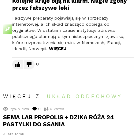
Kolejne kraje biją na alarm. Nagłe zgony
przez fałszywe leki
Fałszywe preparaty pojawiają się w sprzedaży
internetowej, a ich skład znacząco odbiega od
oryginałów. W ostatnim czasie instytucje zdrowia
publicznego alarmują o tym niebezpiecznym zjawisku,
które rozprzestrzenia się m.in. w Niemczech, Francji,
WIĘCEJ
Irlandii, Norwegii.
0
WIĘCEJ Z:
UKŁAD ODDECHOWY
1tys.
Views
0
komentarzy
0
Votes
SEMA LAB PROPOLIS + DZIKA RÓŻA 24
PASTYLKI DO SSANIA
3 lata temu