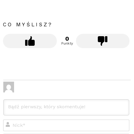
CO MYŚLISZ?
0
Punkty
Ni