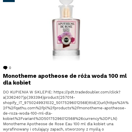
0
komentarzy
Monotheme apotheose de róża woda 100 ml
dla kobiet
DO KUPIENIA W SKLEPIE: https://pdt.tradedoubler.com/click?
a(3362407)p(393394)product(257014-
shopify_IT_9750249931032_50175296012568)ttid(3)url(https%3A%
2F%2Fqathu.com%2Fpl%2Fproducts%2Fmonotheme-apotheose-
de-roza-woda-100-ml-dla-
kobiet%3Fvariant%3D50175296012568%26currency%3DPLN)
Monotheme Apotheose de Rose Eau 100 ml dla kobiet una
wyrafinowany i otulający zapach, stworzony z myślą o