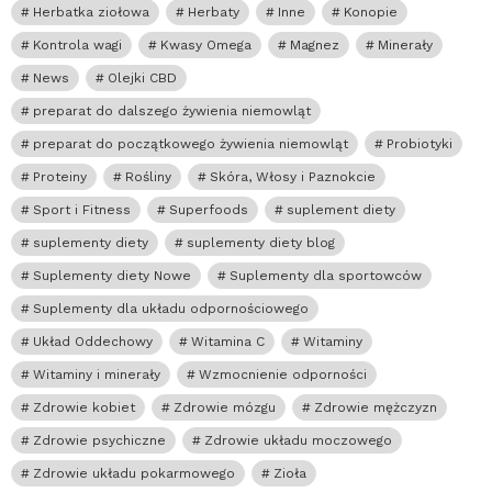
Herbatka ziołowa
Herbaty
Inne
Konopie
Kontrola wagi
Kwasy Omega
Magnez
Minerały
News
Olejki CBD
preparat do dalszego żywienia niemowląt
preparat do początkowego żywienia niemowląt
Probiotyki
Proteiny
Rośliny
Skóra, Włosy i Paznokcie
Sport i Fitness
Superfoods
suplement diety
suplementy diety
suplementy diety blog
Suplementy diety Nowe
Suplementy dla sportowców
Suplementy dla układu odpornościowego
Układ Oddechowy
Witamina C
Witaminy
Witaminy i minerały
Wzmocnienie odporności
Zdrowie kobiet
Zdrowie mózgu
Zdrowie mężczyzn
Zdrowie psychiczne
Zdrowie układu moczowego
Zdrowie układu pokarmowego
Zioła