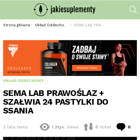
S
Jesteś tutaj:
Strona główna
Układ Oddechowy
SEMA LAB PRAWOŚLAZ + SZAŁWIA 24 PASTYLKI DO SSANIA
UKŁAD ODDECHOWY
SEMA LAB PRAWOŚLAZ +
SZAŁWIA 24 PASTYLKI DO
SSANIA
kom
3 lata temu
1.3tys.
Views
0
Votes
0