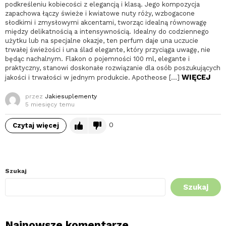
podkreśleniu kobiecości z elegancją i klasą. Jego kompozycja
zapachowa łączy świeże i kwiatowe nuty róży, wzbogacone
słodkimi i zmysłowymi akcentami, tworząc idealną równowagę
między delikatnością a intensywnością. Idealny do codziennego
użytku lub na specjalne okazje, ten perfum daje una uczucie
trwałej świeżości i una ślad elegante, który przyciąga uwagę, nie
będąc nachalnym. Flakon o pojemności 100 ml, elegante i
praktyczny, stanowi doskonałe rozwiązanie dla osób poszukujących
WIĘCEJ
jakości i trwałości w jednym produkcie. Apotheose […]
przez
Jakiesuplementy
5 miesięcy temu
0
Czytaj więcej
Szukaj
Szukaj
Najnowsze komentarze