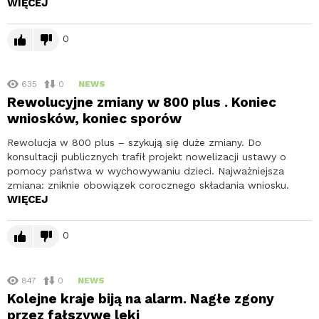
WIĘCEJ
0
635
0
NEWS
Rewolucyjne zmiany w 800 plus . Koniec
wniosków, koniec sporów
Rewolucja w 800 plus – szykują się duże zmiany. Do
konsultacji publicznych trafił projekt nowelizacji ustawy o
pomocy państwa w wychowywaniu dzieci. Najważniejsza
zmiana: zniknie obowiązek corocznego składania wniosku.
WIĘCEJ
0
847
0
NEWS
Kolejne kraje biją na alarm. Nagłe zgony
przez fałszywe leki