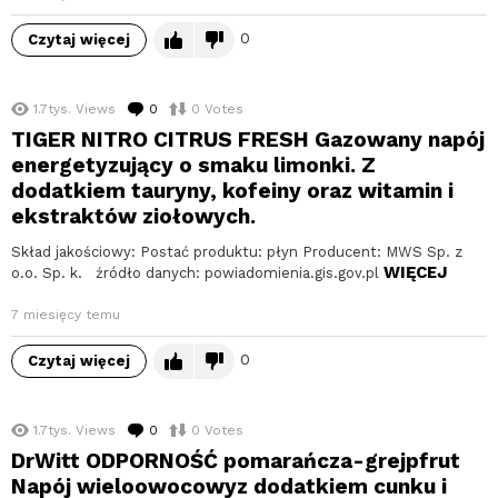
0
Czytaj więcej
1.7tys.
Views
0
komentarzy
0
Votes
TIGER NITRO CITRUS FRESH Gazowany napój
energetyzujący o smaku limonki. Z
dodatkiem tauryny, kofeiny oraz witamin i
ekstraktów ziołowych.
Skład jakościowy: Postać produktu: płyn Producent: MWS Sp. z
WIĘCEJ
o.o. Sp. k. źródło danych: powiadomienia.gis.gov.pl
7 miesięcy temu
0
Czytaj więcej
1.7tys.
Views
0
komentarzy
0
Votes
DrWitt ODPORNOŚĆ pomarańcza-grejpfrut
Napój wieloowocowyz dodatkiem cunku i