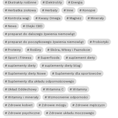
Ekstrakty roślinne
Elektrolity
Energia
Herbatka ziołowa
Herbaty
Inne
Konopie
Kontrola wagi
Kwasy Omega
Magnez
Minerały
News
Olejki CBD
preparat do dalszego żywienia niemowląt
preparat do początkowego żywienia niemowląt
Probiotyki
Proteiny
Rośliny
Skóra, Włosy i Paznokcie
Sport i Fitness
Superfoods
suplement diety
suplementy diety
suplementy diety blog
Suplementy diety Nowe
Suplementy dla sportowców
Suplementy dla układu odpornościowego
Układ Oddechowy
Witamina C
Witaminy
Witaminy i minerały
Wzmocnienie odporności
Zdrowie kobiet
Zdrowie mózgu
Zdrowie mężczyzn
Zdrowie psychiczne
Zdrowie układu moczowego