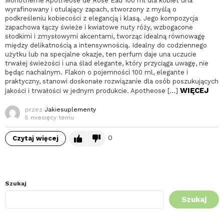
Monotheme Apotheose de Rose Eau 100 ml dla kobiet una
wyrafinowany i otulający zapach, stworzony z myślą o
podkreśleniu kobiecości z elegancją i klasą. Jego kompozycja
zapachowa łączy świeże i kwiatowe nuty róży, wzbogacone
słodkimi i zmysłowymi akcentami, tworząc idealną równowagę
między delikatnością a intensywnością. Idealny do codziennego
użytku lub na specjalne okazje, ten perfum daje una uczucie
trwałej świeżości i una ślad elegante, który przyciąga uwagę, nie
będąc nachalnym. Flakon o pojemności 100 ml, elegante i
praktyczny, stanowi doskonałe rozwiązanie dla osób poszukujących
WIĘCEJ
jakości i trwałości w jednym produkcie. Apotheose […]
przez
Jakiesuplementy
5 miesięcy temu
0
Czytaj więcej
Szukaj
Szukaj