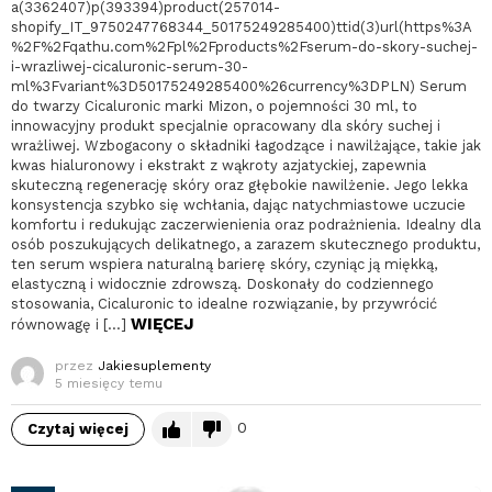
a(3362407)p(393394)product(257014-
shopify_IT_9750247768344_50175249285400)ttid(3)url(https%3A
%2F%2Fqathu.com%2Fpl%2Fproducts%2Fserum-do-skory-suchej-
i-wrazliwej-cicaluronic-serum-30-
ml%3Fvariant%3D50175249285400%26currency%3DPLN) Serum
do twarzy Cicaluronic marki Mizon, o pojemności 30 ml, to
innowacyjny produkt specjalnie opracowany dla skóry suchej i
wrażliwej. Wzbogacony o składniki łagodzące i nawilżające, takie jak
kwas hialuronowy i ekstrakt z wąkroty azjatyckiej, zapewnia
skuteczną regenerację skóry oraz głębokie nawilżenie. Jego lekka
konsystencja szybko się wchłania, dając natychmiastowe uczucie
komfortu i redukując zaczerwienienia oraz podrażnienia. Idealny dla
osób poszukujących delikatnego, a zarazem skutecznego produktu,
ten serum wspiera naturalną barierę skóry, czyniąc ją miękką,
elastyczną i widocznie zdrowszą. Doskonały do codziennego
stosowania, Cicaluronic to idealne rozwiązanie, by przywrócić
WIĘCEJ
równowagę i […]
przez
Jakiesuplementy
5 miesięcy temu
0
Czytaj więcej