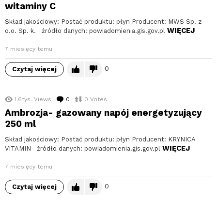
witaminy C
Skład jakościowy: Postać produktu: płyn Producent: MWS Sp. z
WIĘCEJ
o.o. Sp. k. źródło danych: powiadomienia.gis.gov.pl
7 miesięcy temu
0
Czytaj więcej
1.6tys.
Views
0
komentarzy
0
Votes
Ambrozja- gazowany napój energetyzujący
250 ml
Skład jakościowy: Postać produktu: płyn Producent: KRYNICA
WIĘCEJ
VITAMIN źródło danych: powiadomienia.gis.gov.pl
7 miesięcy temu
0
Czytaj więcej