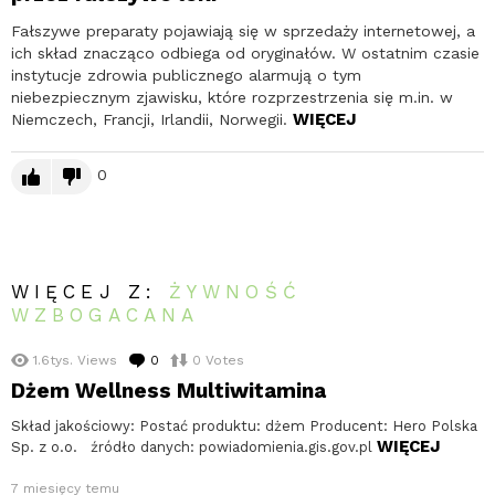
Fałszywe preparaty pojawiają się w sprzedaży internetowej, a
ich skład znacząco odbiega od oryginałów. W ostatnim czasie
instytucje zdrowia publicznego alarmują o tym
niebezpiecznym zjawisku, które rozprzestrzenia się m.in. w
WIĘCEJ
Niemczech, Francji, Irlandii, Norwegii.
0
WIĘCEJ Z:
ŻYWNOŚĆ
WZBOGACANA
1.6tys.
Views
0
komentarzy
0
Votes
Dżem Wellness Multiwitamina
Skład jakościowy: Postać produktu: dżem Producent: Hero Polska
WIĘCEJ
Sp. z o.o. źródło danych: powiadomienia.gis.gov.pl
7 miesięcy temu