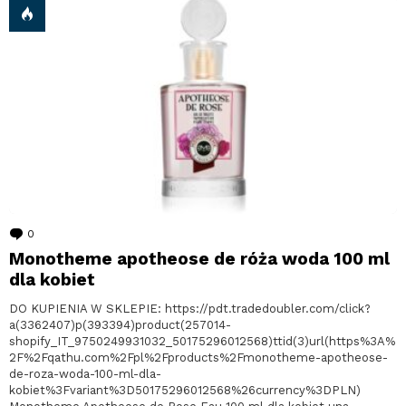
0
komentarzy
Monotheme apotheose de róża woda 100 ml
dla kobiet
DO KUPIENIA W SKLEPIE: https://pdt.tradedoubler.com/click?
a(3362407)p(393394)product(257014-
shopify_IT_9750249931032_50175296012568)ttid(3)url(https%3A%
2F%2Fqathu.com%2Fpl%2Fproducts%2Fmonotheme-apotheose-
de-roza-woda-100-ml-dla-
kobiet%3Fvariant%3D50175296012568%26currency%3DPLN)