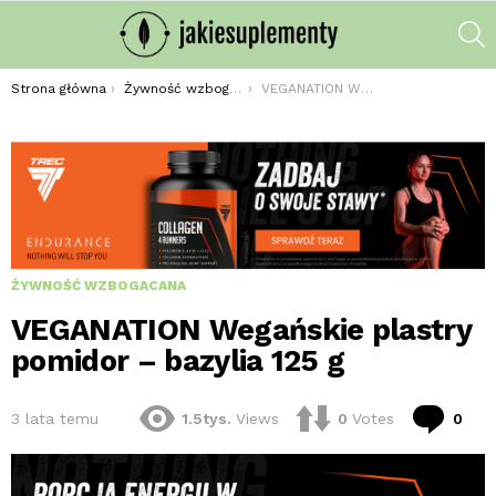
S
Jesteś tutaj:
Strona główna
Żywność wzbogacana
VEGANATION Wegańskie plastry pomidor – bazylia 125 g
ŻYWNOŚĆ WZBOGACANA
VEGANATION Wegańskie plastry
pomidor – bazylia 125 g
kom
3 lata temu
1.5tys.
Views
0
Votes
0