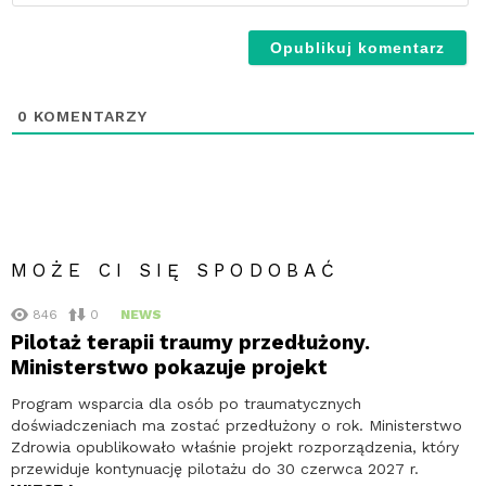
-
Ni
wy
0
KOMENTARZY
MOŻE CI SIĘ SPODOBAĆ
846
0
NEWS
Pilotaż terapii traumy przedłużony.
Ministerstwo pokazuje projekt
Program wsparcia dla osób po traumatycznych
doświadczeniach ma zostać przedłużony o rok. Ministerstwo
Zdrowia opublikowało właśnie projekt rozporządzenia, który
przewiduje kontynuację pilotażu do 30 czerwca 2027 r.