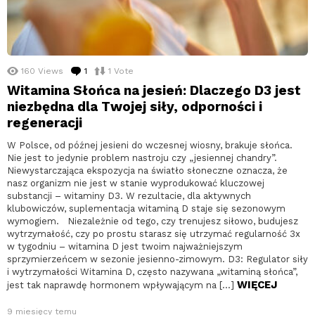
160
Views
1
komentarz
1
Vote
Witamina Słońca na jesień: Dlaczego D3 jest
niezbędna dla Twojej siły, odporności i
regeneracji
W Polsce, od późnej jesieni do wczesnej wiosny, brakuje słońca.
Nie jest to jedynie problem nastroju czy „jesiennej chandry”.
Niewystarczająca ekspozycja na światło słoneczne oznacza, że
nasz organizm nie jest w stanie wyprodukować kluczowej
substancji – witaminy D3. W rezultacie, dla aktywnych
klubowiczów, suplementacja witaminą D staje się sezonowym
wymogiem. Niezależnie od tego, czy trenujesz siłowo, budujesz
wytrzymałość, czy po prostu starasz się utrzymać regularność 3x
w tygodniu – witamina D jest twoim najważniejszym
sprzymierzeńcem w sezonie jesienno-zimowym. D3: Regulator siły
i wytrzymałości Witamina D, często nazywana „witaminą słońca”,
WIĘCEJ
jest tak naprawdę hormonem wpływającym na […]
9 miesięcy temu