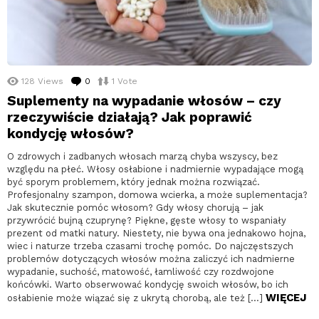
128
Views
0
komentarzy
1
Vote
Suplementy na wypadanie włosów – czy
rzeczywiście działają? Jak poprawić
kondycję włosów?
O zdrowych i zadbanych włosach marzą chyba wszyscy, bez
względu na płeć. Włosy osłabione i nadmiernie wypadające mogą
być sporym problemem, który jednak można rozwiązać.
Profesjonalny szampon, domowa wcierka, a może suplementacja?
Jak skutecznie pomóc włosom? Gdy włosy chorują – jak
przywrócić bujną czuprynę? Piękne, gęste włosy to wspaniały
prezent od matki natury. Niestety, nie bywa ona jednakowo hojna,
wiec i naturze trzeba czasami trochę pomóc. Do najczęstszych
problemów dotyczących włosów można zaliczyć ich nadmierne
wypadanie, suchość, matowość, łamliwość czy rozdwojone
końcówki. Warto obserwować kondycję swoich włosów, bo ich
WIĘCEJ
osłabienie może wiązać się z ukrytą chorobą, ale też […]