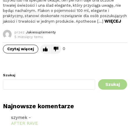
użytku lub na specjalne okazje, ten perfum daje una uczucie
trwałej świeżości i una ślad elegante, który przyciąga uwagę, nie
będąc nachalnym. Flakon o pojemności 100 ml, elegante i
praktyczny, stanowi doskonałe rozwiązanie dla osób poszukujących
WIĘCEJ
jakości i trwałości w jednym produkcie. Apotheose […]
przez
Jakiesuplementy
5 miesięcy temu
0
Czytaj więcej
Szukaj
Szukaj
Najnowsze komentarze
szymek
-
AFTER RAVE