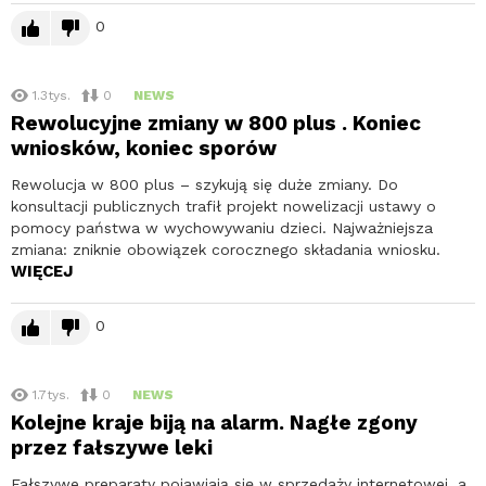
0
1.3tys.
0
NEWS
Rewolucyjne zmiany w 800 plus . Koniec
wniosków, koniec sporów
Rewolucja w 800 plus – szykują się duże zmiany. Do
konsultacji publicznych trafił projekt nowelizacji ustawy o
pomocy państwa w wychowywaniu dzieci. Najważniejsza
zmiana: zniknie obowiązek corocznego składania wniosku.
WIĘCEJ
0
1.7tys.
0
NEWS
Kolejne kraje biją na alarm. Nagłe zgony
przez fałszywe leki
Fałszywe preparaty pojawiają się w sprzedaży internetowej, a