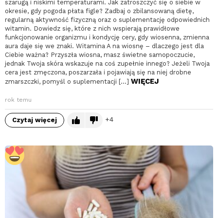
szarugą i niskimi temperaturami. Jak zatroszczyć się o siebie w
okresie, gdy pogoda płata figle? Zadbaj o zbilansowaną dietę,
regularną aktywność fizyczną oraz o suplementację odpowiednich
witamin. Dowiedz się, które z nich wspierają prawidłowe
funkcjonowanie organizmu i kondycję cery, gdy wiosenna, zmienna
aura daje się we znaki. Witamina A na wiosnę – dlaczego jest dla
Ciebie ważna? Przyszła wiosna, masz świetne samopoczucie,
jednak Twoja skóra wskazuje na coś zupełnie innego? Jeżeli Twoja
cera jest zmęczona, poszarzała i pojawiają się na niej drobne
WIĘCEJ
zmarszczki, pomyśl o suplementacji […]
rok temu
4
Czytaj więcej