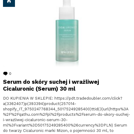
0
komentarzy
Serum do skóry suchej i wrażliwej
Cicaluronic (Serum) 30 ml
DO KUPIENIA W SKLEPIE: https://pdt.tradedoubler.com/click?
a(3362407)p(393394)product(257014-
shopify_IT_9750247768344_50175249285400)ttid(3)url(https%3A
%2F%2Fqathu.com%2Fpl%2Fproducts%2Fserum-do-skory-suchej-
i-wrazliwej-cicaluronic-serum-30-
ml%3Fvariant%3D50175249285400%26currency%3DPLN) Serum
do twarzy Cicaluronic marki Mizon, o pojemności 30 ml, to