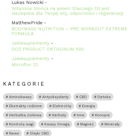
Lukas Nowicki
-
Witamina Słońca na jesień: Dlaczego D3 jest
niezbędna dla Twojej siły, odporności i regeneracji
MatthewPride
-
BODYMASS NUTRITION – PRE WORKOUT EXTREME
FORMULA
Jakiesuplementy
-
DOZ PRODUCT ORTIXONUM 500
Jakiesuplementy
-
Microflor 32
KATEGORIE
Aminokwasy
Antyoksydanty
CBD
Detoks
Ekstrakty roślinne
Elektrolity
Energia
Herbatka ziołowa
Herbaty
Inne
Konopie
Kontrola wagi
Kwasy Omega
Magnez
Minerały
News
Olejki CBD