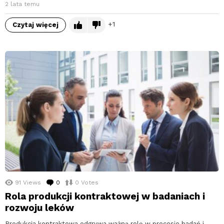
2 lata temu
1
Czytaj więcej
91
Views
0
komentarzy
0
Votes
Rola produkcji kontraktowej w badaniach i
rozwoju leków
Produkcja kontraktowa odgrywa ważną rolę w procesie badań i