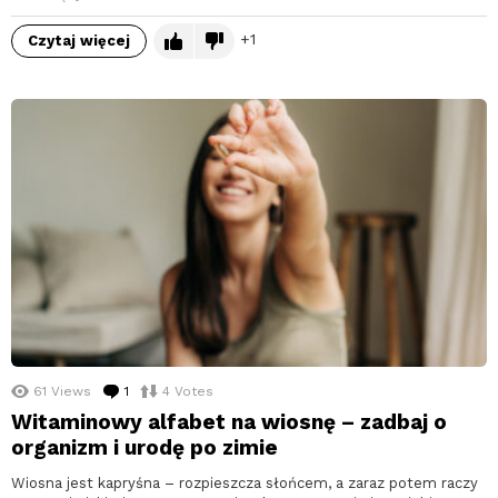
1
Czytaj więcej
61
Views
1
komentarz
4
Votes
Witaminowy alfabet na wiosnę – zadbaj o
organizm i urodę po zimie
Wiosna jest kapryśna – rozpieszcza słońcem, a zaraz potem raczy