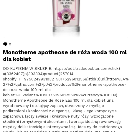
0
komentarzy
Monotheme apotheose de róża woda 100 ml
dla kobiet
DO KUPIENIA W SKLEPIE: https://pdt.tradedoubler.com/click?
a(3362407)p(393394)product(257014-
shopify_IT_9750249931032_50175296012568)ttid(3)url(https%3A%
2F%2Fqathu.com%2Fpl%2Fproducts%2Fmonotheme-apotheose-
de-roza-woda-100-ml-dla-
kobiet%3Fvariant%3D50175296012568%26currency%3DPLN)
Monotheme Apotheose de Rose Eau 100 ml dla kobiet una
wyrafinowany i otulający zapach, stworzony z myślą o
podkreśleniu kobiecości z elegancją i klasą. Jego kompozycja
zapachowa łączy świeże i kwiatowe nuty róży, wzbogacone
słodkimi i zmysłowymi akcentami, tworząc idealną równowagę
między delikatnością a intensywnością. Idealny do codziennego