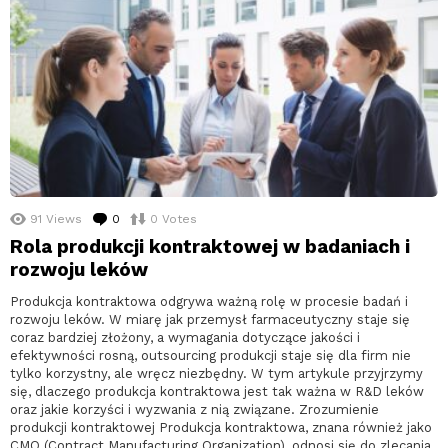
91
Views
0
komentarzy
0
Votes
Rola produkcji kontraktowej w badaniach i
rozwoju leków
Produkcja kontraktowa odgrywa ważną rolę w procesie badań i
rozwoju leków. W miarę jak przemysł farmaceutyczny staje się
coraz bardziej złożony, a wymagania dotyczące jakości i
efektywności rosną, outsourcing produkcji staje się dla firm nie
tylko korzystny, ale wręcz niezbędny. W tym artykule przyjrzymy
się, dlaczego produkcja kontraktowa jest tak ważna w R&D leków
oraz jakie korzyści i wyzwania z nią związane. Zrozumienie
produkcji kontraktowej Produkcja kontraktowa, znana również jako
CMO (Contract Manufacturing Organization), odnosi się do zlecania