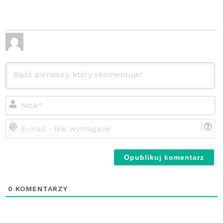
Ni
E-
ma
-
Ni
wy
0
KOMENTARZY