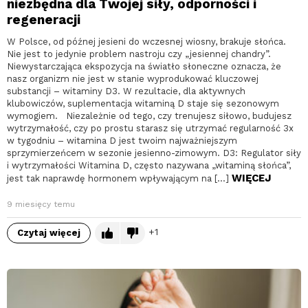
niezbędna dla Twojej siły, odporności i
regeneracji
W Polsce, od późnej jesieni do wczesnej wiosny, brakuje słońca.
Nie jest to jedynie problem nastroju czy „jesiennej chandry”.
Niewystarczająca ekspozycja na światło słoneczne oznacza, że
nasz organizm nie jest w stanie wyprodukować kluczowej
substancji – witaminy D3. W rezultacie, dla aktywnych
klubowiczów, suplementacja witaminą D staje się sezonowym
wymogiem. Niezależnie od tego, czy trenujesz siłowo, budujesz
wytrzymałość, czy po prostu starasz się utrzymać regularność 3x
w tygodniu – witamina D jest twoim najważniejszym
sprzymierzeńcem w sezonie jesienno-zimowym. D3: Regulator siły
i wytrzymałości Witamina D, często nazywana „witaminą słońca”,
WIĘCEJ
jest tak naprawdę hormonem wpływającym na […]
9 miesięcy temu
1
Czytaj więcej