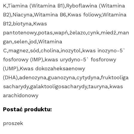
K,Tiamina (Witamina B1),Ryboflawina (Witamina
B2),Niacyna,Witamina B6,Kwas foliowy,Witamina
B12,biotyna,Kwas
pantotenowy,potas,wapń,żelazo,cynk,miedź,man
gan,selen,jod,Witamina
C,magnez,sód,cholina,inozytol,kwas inozyno-5`
fosforowy (IMP),kwas urydyno-5` fosforowy
(UMP),Kwas dokozaheksaenowy
(DHA),adenozyna,guanozyna,cytydyna,fruktooliga
sacharydy,galaktooligosacharydy,tauryna,kwas
arachidonowy
Postać produktu:
proszek