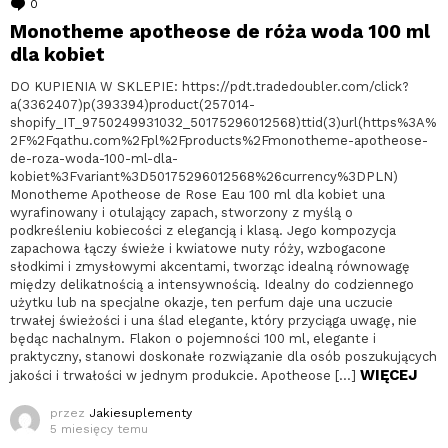
0
komentarzy
Monotheme apotheose de róża woda 100 ml
dla kobiet
DO KUPIENIA W SKLEPIE: https://pdt.tradedoubler.com/click?
a(3362407)p(393394)product(257014-
shopify_IT_9750249931032_50175296012568)ttid(3)url(https%3A%
2F%2Fqathu.com%2Fpl%2Fproducts%2Fmonotheme-apotheose-
de-roza-woda-100-ml-dla-
kobiet%3Fvariant%3D50175296012568%26currency%3DPLN)
Monotheme Apotheose de Rose Eau 100 ml dla kobiet una
wyrafinowany i otulający zapach, stworzony z myślą o
podkreśleniu kobiecości z elegancją i klasą. Jego kompozycja
zapachowa łączy świeże i kwiatowe nuty róży, wzbogacone
słodkimi i zmysłowymi akcentami, tworząc idealną równowagę
między delikatnością a intensywnością. Idealny do codziennego
użytku lub na specjalne okazje, ten perfum daje una uczucie
trwałej świeżości i una ślad elegante, który przyciąga uwagę, nie
będąc nachalnym. Flakon o pojemności 100 ml, elegante i
praktyczny, stanowi doskonałe rozwiązanie dla osób poszukujących
WIĘCEJ
jakości i trwałości w jednym produkcie. Apotheose […]
przez
Jakiesuplementy
5 miesięcy temu