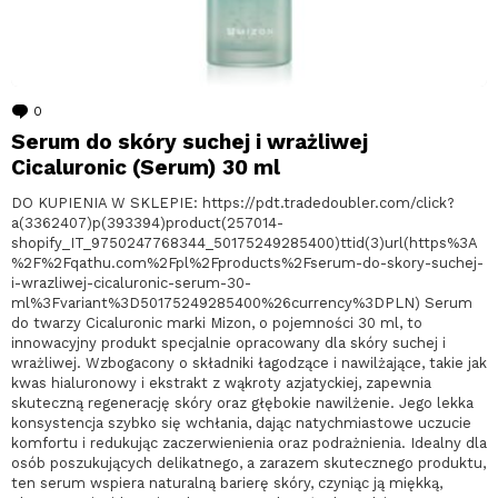
0
komentarzy
Serum do skóry suchej i wrażliwej
Cicaluronic (Serum) 30 ml
DO KUPIENIA W SKLEPIE: https://pdt.tradedoubler.com/click?
a(3362407)p(393394)product(257014-
shopify_IT_9750247768344_50175249285400)ttid(3)url(https%3A
%2F%2Fqathu.com%2Fpl%2Fproducts%2Fserum-do-skory-suchej-
i-wrazliwej-cicaluronic-serum-30-
ml%3Fvariant%3D50175249285400%26currency%3DPLN) Serum
do twarzy Cicaluronic marki Mizon, o pojemności 30 ml, to
innowacyjny produkt specjalnie opracowany dla skóry suchej i
wrażliwej. Wzbogacony o składniki łagodzące i nawilżające, takie jak
kwas hialuronowy i ekstrakt z wąkroty azjatyckiej, zapewnia
skuteczną regenerację skóry oraz głębokie nawilżenie. Jego lekka
konsystencja szybko się wchłania, dając natychmiastowe uczucie
komfortu i redukując zaczerwienienia oraz podrażnienia. Idealny dla
osób poszukujących delikatnego, a zarazem skutecznego produktu,
ten serum wspiera naturalną barierę skóry, czyniąc ją miękką,