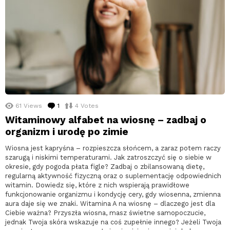
61
Views
1
komentarz
4
Votes
Witaminowy alfabet na wiosnę – zadbaj o
organizm i urodę po zimie
Wiosna jest kapryśna – rozpieszcza słońcem, a zaraz potem raczy
szarugą i niskimi temperaturami. Jak zatroszczyć się o siebie w
okresie, gdy pogoda płata figle? Zadbaj o zbilansowaną dietę,
regularną aktywność fizyczną oraz o suplementację odpowiednich
witamin. Dowiedz się, które z nich wspierają prawidłowe
funkcjonowanie organizmu i kondycję cery, gdy wiosenna, zmienna
aura daje się we znaki. Witamina A na wiosnę – dlaczego jest dla
Ciebie ważna? Przyszła wiosna, masz świetne samopoczucie,
jednak Twoja skóra wskazuje na coś zupełnie innego? Jeżeli Twoja