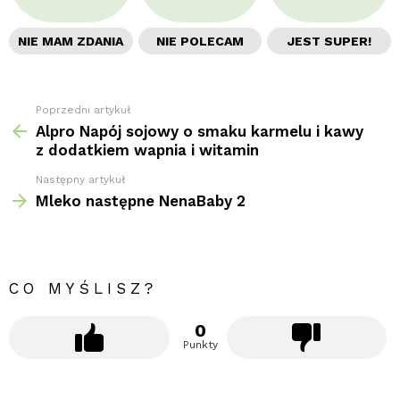
NIE MAM ZDANIA
NIE POLECAM
JEST SUPER!
Poprzedni artykuł
Zobacz
więcej
Alpro Napój sojowy o smaku karmelu i kawy
z dodatkiem wapnia i witamin
Następny artykuł
Mleko następne NenaBaby 2
CO MYŚLISZ?
0
Punkty