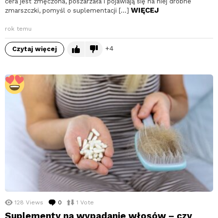
cera jest zmęczona, poszarzała i pojawiają się na niej drobne
WIĘCEJ
zmarszczki, pomyśl o suplementacji […]
rok temu
4
Czytaj więcej
128
Views
0
komentarzy
1
Vote
Suplementy na wypadanie włosów – czy