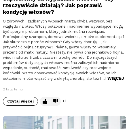
rzeczywiście działają? Jak poprawić
kondycję włosów?
O zdrowych i zadbanych włosach marzą chyba wszyscy, bez
względu na płeć. Włosy osłabione i nadmiernie wypadające mogą
być sporym problemem, który jednak można rozwiązać.
Profesjonalny szampon, domowa wcierka, a może suplementacja?
Jak skutecznie pomóc włosom? Gdy włosy chorują – jak
przywrócić bujną czuprynę? Piękne, gęste włosy to wspaniały
prezent od matki natury. Niestety, nie bywa ona jednakowo hojna,
wiec i naturze trzeba czasami trochę pomóc. Do najczęstszych
problemów dotyczących włosów można zaliczyć ich nadmierne
wypadanie, suchość, matowość, łamliwość czy rozdwojone
końcówki. Warto obserwować kondycję swoich włosów, bo ich
WIĘCEJ
osłabienie może wiązać się z ukrytą chorobą, ale też […]
2 lata temu
1
Czytaj więcej