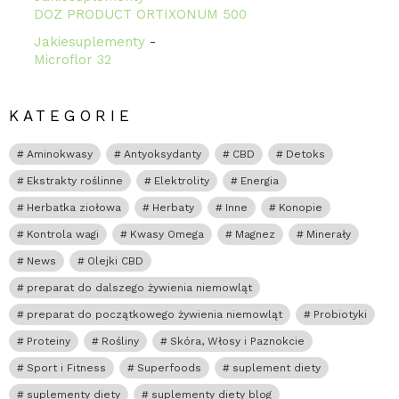
DOZ PRODUCT ORTIXONUM 500
Jakiesuplementy
-
Microflor 32
KATEGORIE
Aminokwasy
Antyoksydanty
CBD
Detoks
Ekstrakty roślinne
Elektrolity
Energia
Herbatka ziołowa
Herbaty
Inne
Konopie
Kontrola wagi
Kwasy Omega
Magnez
Minerały
News
Olejki CBD
preparat do dalszego żywienia niemowląt
preparat do początkowego żywienia niemowląt
Probiotyki
Proteiny
Rośliny
Skóra, Włosy i Paznokcie
Sport i Fitness
Superfoods
suplement diety
suplementy diety
suplementy diety blog