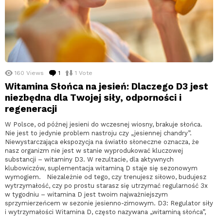
160
Views
1
komentarz
1
Vote
Witamina Słońca na jesień: Dlaczego D3 jest
niezbędna dla Twojej siły, odporności i
regeneracji
W Polsce, od późnej jesieni do wczesnej wiosny, brakuje słońca.
Nie jest to jedynie problem nastroju czy „jesiennej chandry”.
Niewystarczająca ekspozycja na światło słoneczne oznacza, że
nasz organizm nie jest w stanie wyprodukować kluczowej
substancji – witaminy D3. W rezultacie, dla aktywnych
klubowiczów, suplementacja witaminą D staje się sezonowym
wymogiem. Niezależnie od tego, czy trenujesz siłowo, budujesz
wytrzymałość, czy po prostu starasz się utrzymać regularność 3x
w tygodniu – witamina D jest twoim najważniejszym
sprzymierzeńcem w sezonie jesienno-zimowym. D3: Regulator siły
i wytrzymałości Witamina D, często nazywana „witaminą słońca”,