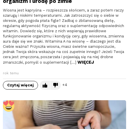
organizm i urodę po zimie
Wiosna jest kapryśna – rozpieszcza słońcem, a zaraz potem raczy
szarugą i niskimi temperaturami. Jak zatroszczyć się o siebie w
okresie, gdy pogoda płata figle? Zadbaj o zbilansowaną dietę,
regularną aktywność fizyczną oraz o suplementację odpowiednich
witamin. Dowiedz się, które z nich wspierają prawidłowe
funkcjonowanie organizmu i kondycję cery, gdy wiosenna, zmienna
aura daje się we znaki. Witamina A na wiosnę – dlaczego jest dla
Ciebie ważna? Przyszła wiosna, masz świetne samopoczucie,
jednak Twoja skóra wskazuje na coś zupełnie innego? Jeżeli Twoja
cera jest zmęczona, poszarzała i pojawiają się na niej drobne
WIĘCEJ
zmarszczki, pomyśl o suplementacji […]
rok temu
4
Czytaj więcej