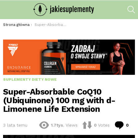
S
Jesteś tutaj:
Strona główna
Super-Absorbable CoQ10 (Ubiquinone) 100 mg with d-Limonene Life Extension
SUPLEMENTY DIETY NOWE
Super-Absorbable CoQ10
(Ubiquinone) 100 mg with d-
Limonene Life Extension
kom
3 lata temu
1.7tys.
Views
0
Votes
0