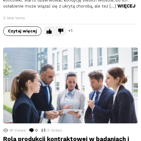
końcówki. Warto obserwować kondycję swoich włosów, bo ich
WIĘCEJ
osłabienie może wiązać się z ukrytą chorobą, ale też […]
2 lata temu
1
Czytaj więcej
91
Views
0
komentarzy
0
Votes
Rola produkcji kontraktowej w badaniach i