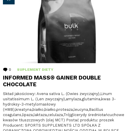
0
komentarzy
SUPLEMENT DIETY
INFORMED MASS® GAINER DOUBLE
CHOCOLATE
Skład jakościowy: Avena sativa L. (Owies zwyczajny),Linum
usitatissimum L. (Len zwyczajny),amylaza,glutamina,kwas 3-
hydroksy-3-metylomasłowy
(HMB),kreatyna,białko,białko,proteaza,leucyna,Bacillus
coagulans,lipaza,laktaza,celulaza,Trójglicerydy średniołańcuchowe
kwasów tłuszczowych (olej MCT) Postać produktu: proszek
Producent: SPORTS SUPPLEMENTS LTD SPÓŁKA Z
OGRANICZONĄ ODPOWIEDZIALNOŚCIĄ ODDZIAŁ W POLSCE