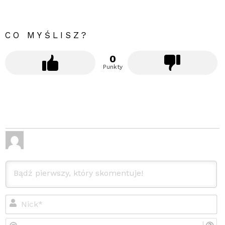
CO MYŚLISZ?
0
Punkty
Ni
E-