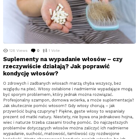
128
Views
0
komentarzy
1
Vote
Suplementy na wypadanie włosów – czy
rzeczywiście działają? Jak poprawić
kondycję włosów?
O zdrowych i zadbanych włosach marzą chyba wszyscy, bez
względu na płeć. Włosy osłabione i nadmiernie wypadające mogą
być sporym problemem, który jednak można rozwiązać.
Profesjonalny szampon, domowa wcierka, a może suplementacja?
Jak skutecznie pomóc włosom? Gdy włosy chorują – jak
przywrócić bujną czuprynę? Piękne, gęste włosy to wspaniały
prezent od matki natury. Niestety, nie bywa ona jednakowo hojna,
wiec i naturze trzeba czasami trochę pomóc. Do najczęstszych
problemów dotyczących włosów można zaliczyć ich nadmierne
wypadanie, suchość, matowość, łamliwość czy rozdwojone