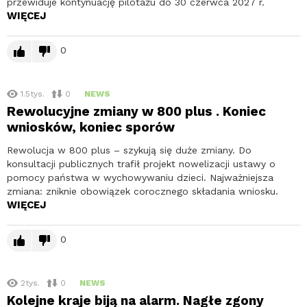
przewiduje kontynuację pilotażu do 30 czerwca 2027 r.
WIĘCEJ
0
1.5tys.
0
NEWS
Rewolucyjne zmiany w 800 plus . Koniec
wniosków, koniec sporów
Rewolucja w 800 plus – szykują się duże zmiany. Do
konsultacji publicznych trafił projekt nowelizacji ustawy o
pomocy państwa w wychowywaniu dzieci. Najważniejsza
zmiana: zniknie obowiązek corocznego składania wniosku.
WIĘCEJ
0
2tys.
0
NEWS
Kolejne kraje biją na alarm. Nagłe zgony