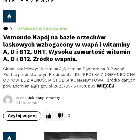
NIE PRZEGAP
0
komentarzy
ŻYWNOŚĆ WZBOGACANA
Vemondo Napój na bazie orzechów
laskowych wzbogacony w wapń i witaminy
A, D i B12, UHT. Wysoka zawartość witamin
A, D i B12. Źródło wapnia.
Skład jakościowy: Witamina A,Witamina D,Witamina B12,wapń
Postać produktu: płyn Producent: LIDL SPÓŁKA Z OGRANICZONĄ
ODPOWIEDZIALNOŚCIĄ SPÓŁKA KOMANDYTOWA źródło danych:
WIĘCEJ
powiadomienia.gis.gov.pl 2023-05-16T06:01:00
przez
Jakiesuplementy
3 lata temu
0
Czytaj więcej