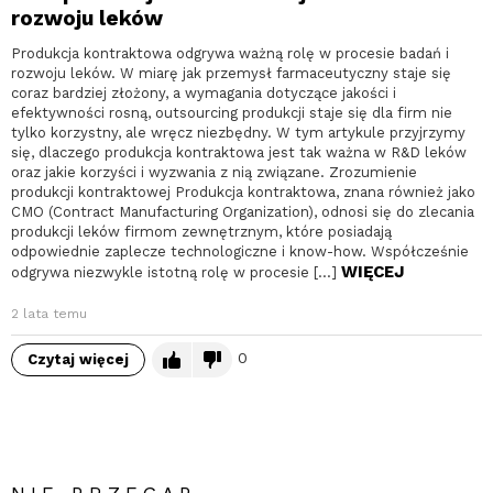
rozwoju leków
Produkcja kontraktowa odgrywa ważną rolę w procesie badań i
rozwoju leków. W miarę jak przemysł farmaceutyczny staje się
coraz bardziej złożony, a wymagania dotyczące jakości i
efektywności rosną, outsourcing produkcji staje się dla firm nie
tylko korzystny, ale wręcz niezbędny. W tym artykule przyjrzymy
się, dlaczego produkcja kontraktowa jest tak ważna w R&D leków
oraz jakie korzyści i wyzwania z nią związane. Zrozumienie
produkcji kontraktowej Produkcja kontraktowa, znana również jako
CMO (Contract Manufacturing Organization), odnosi się do zlecania
produkcji leków firmom zewnętrznym, które posiadają
odpowiednie zaplecze technologiczne i know-how. Współcześnie
WIĘCEJ
odgrywa niezwykle istotną rolę w procesie […]
2 lata temu
0
Czytaj więcej