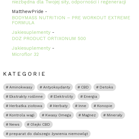
niezbędna dla Twojej siły, odporności i regeneracji
MatthewPride
-
BODYMASS NUTRITION – PRE WORKOUT EXTREME
FORMULA
Jakiesuplementy
-
DOZ PRODUCT ORTIXONUM 500
Jakiesuplementy
-
Microflor 32
KATEGORIE
Aminokwasy
Antyoksydanty
CBD
Detoks
Ekstrakty roślinne
Elektrolity
Energia
Herbatka ziołowa
Herbaty
Inne
Konopie
Kontrola wagi
Kwasy Omega
Magnez
Minerały
News
Olejki CBD
preparat do dalszego żywienia niemowląt