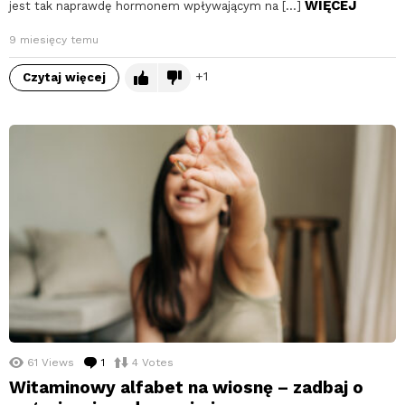
WIĘCEJ
jest tak naprawdę hormonem wpływającym na […]
9 miesięcy temu
1
Czytaj więcej
61
Views
1
komentarz
4
Votes
Witaminowy alfabet na wiosnę – zadbaj o